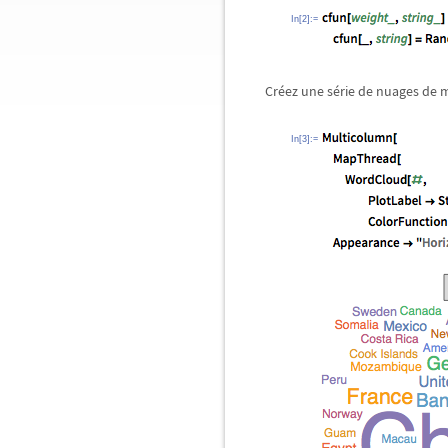
In[2]:=
Créez une série de nuages de m
In[3]:=