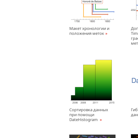
Макет хронологии и
До
положения меток
Tim
гра
ме
Сортировка данных
Гиб
при помощи
да
DateHistogram