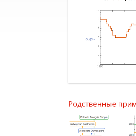
Out[3]=
Родственные при