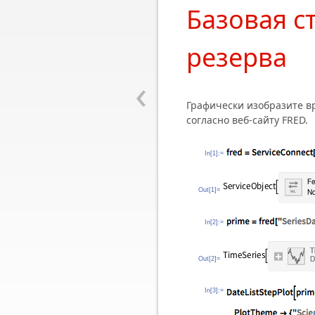
Базовая с
резерва
‹
Графически изобразите в
согласно веб-сайту FRED.
In[1]:=
Out[1]=
In[2]:=
Out[2]=
In[3]:=