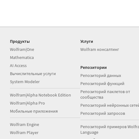
Продукты
Услуги
Wolfram|One
Wolfram консалтинг
Mathematica
AI Access
Репозитории
Вычислительные услуги
Репозиторий данных
System Modeler
Репозиторий функций
Репозиторий паклетов от
Wolfram|Alpha Notebook Edition
сообщества
Wolfram|Alpha Pro
Репозиторий нейронных сете
Мобильные приложения
Репозиторий запросов
Wolfram Engine
Репозиторий примеров Wolfr
Language
Wolfram Player