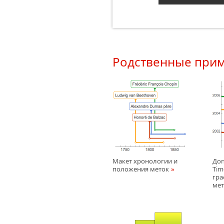
Родственные при
Макет хронологии и
До
положения меток
Tim
гра
ме