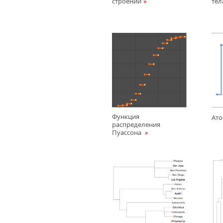
строений
тел
Функция
Ато
распределения
Пуассона