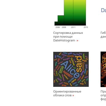
Сортировка данных
Гиб
при помощи
да
DateHistogram
Ориентированные
При
облака слов
оп
фо