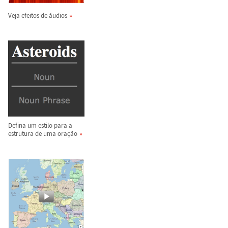
Veja efeitos de
á
udios
Defina um estilo para a
estrutura de uma ora
ç
ã
o