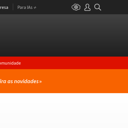
resa
Para IAs
omunidade
ira as novidades
»