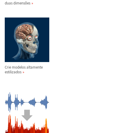
duas dimens
õ
es
Crie modelos altamente
estilizados