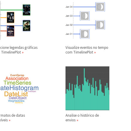
icione legendas gr
á
ficas
Visualize eventos no tempo
 TimelinePlot
com TimelinePlot
rmatos de datas
Analise o hist
ó
rico de
x
í
veis
envios