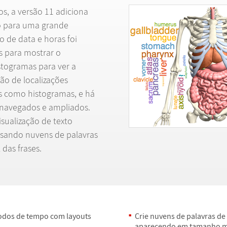
s, a vers
ã
o 11 adiciona
o para uma grande
o de data e horas foi
s para mostrar o
togramas para ver a
ã
o de localiza
ç
õ
es
as como histogramas, e h
á
 navegados e ampliados.
sualiza
ç
ã
o de texto
sando nuvens de palavras
 das frases.
odos de tempo com layouts
Crie nuvens de palavras d
aparecendo em tamanho m