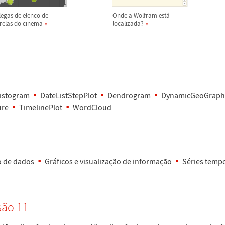
legas de elenco de
Onde a Wolfram est
á
trelas do cinema
localizada?
istogram
DateListStepPlot
Dendrogram
DynamicGeoGraph
ure
TimelinePlot
WordCloud
o de dados
Gr
á
ficos e visualiza
ç
ã
o de informa
ç
ã
o
S
é
ries temp
s
ã
o 11