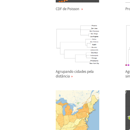
CDF de Poisson
Pr
Agrupando cidades pela
Ag
dist
â
ncia
sim