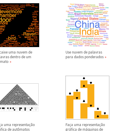
caixe uma nuvem de
Use nuvem de palavras
lavras dentro de um
para dados ponderados
rmato
ç
a uma representa
ç
ã
o
Fa
ç
a uma representa
ç
ã
o
á
fica de aut
ô
matos
gr
á
fica de m
á
quinas de