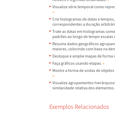
Visualize s
é
rie temporal como repre
»
Crie histogramas de datas e tempos
correspondentes a dura
ç
ã
o arbitr
á
r
Trate as datas em histogramas como
padr
õ
es ao longo de tempo escalas
Resuma dados geogr
á
ficos agrupan
maiores, colorindo com base na den
Desloque e amplie mapas de forma i
Fa
ç
a gr
á
ficos usando etapas.
»
Mostre a forma de ondas de objetos
»
Visualize agrupamentos hier
á
rquico
similaridade relativa dos elementos
Exemplos Relacionados