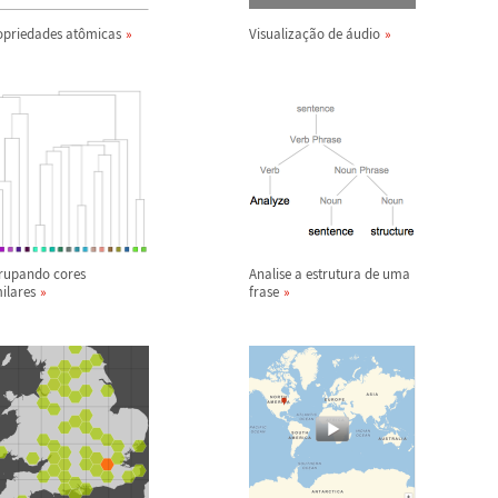
opriedades at
ô
micas
Visualiza
ç
ã
o de
á
udio
rupando cores
Analise a estrutura de uma
ilares
frase