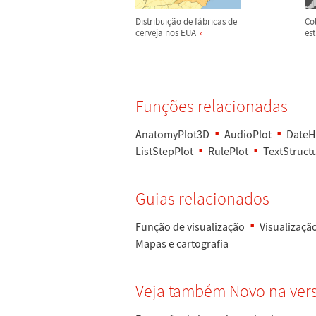
Distribui
ç
ã
o de f
á
bricas de
Co
cerveja nos EUA
es
Fun
ç
õ
es relacionadas
AnatomyPlot3D
AudioPlot
DateH
ListStepPlot
RulePlot
TextStruct
Guias relacionados
Fun
ç
ã
o de visualiza
ç
ã
o
Visualiza
ç
ã
Mapas e cartografia
Veja tamb
é
m Novo na ver