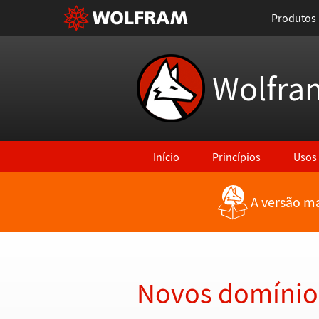
Produtos
Wolfra
Início
Princípios
Usos
A versão ma
Voltar para Últimas Novidades
Novos domínios