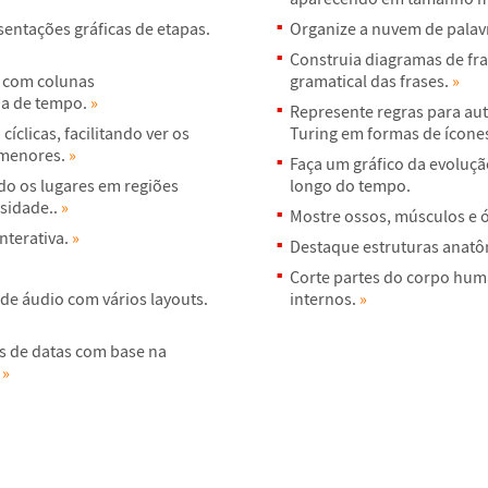
senta
ç
õ
es gr
á
ficas de etapas.
Organize a nuvem de palav
Construia diagramas de fr
, com colunas
gramatical das frases.
»
ia de tempo.
»
Represente regras para aut
 c
í
clicas, facilitando ver os
Turing em formas de
í
cone
 menores.
»
Fa
ç
a um gr
á
fico da evolu
ç
ã
do os lugares em regi
õ
es
longo do tempo.
sidade..
»
Mostre ossos, m
ú
sculos e
nterativa.
»
Destaque estruturas anat
ô
Corte partes do corpo hum
 de
á
udio com v
á
rios layouts.
internos.
»
s de datas com base na
.
»