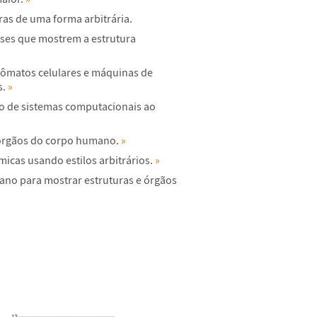
ras de uma forma arbitr
á
ria.
ases que mostrem a estrutura
ô
matos celulares e m
á
quinas de
s.
»
o de sistemas computacionais ao
ó
rg
ã
os do corpo humano.
»
micas usando estilos arbitr
á
rios.
»
ano para mostrar estruturas e
ó
rg
ã
os