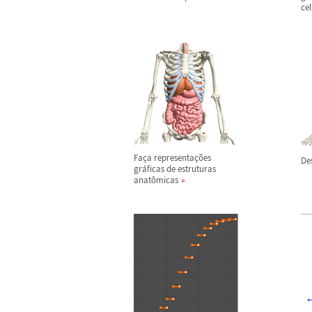
cel
Fa
ç
a representa
ç
õ
es
De
gr
á
ficas de estruturas
anat
ô
micas