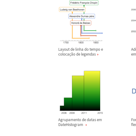
Layout de linha do tempo e
Ad
coloca
ç
ã
o de legendas
em
Agrupamento de datas em
Fo
DateHistogram
fle