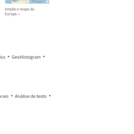
Amplie o mapa da
Europa
ics
GeoHistogram
orais
An
á
lise de texto