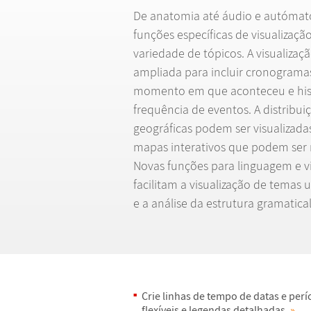
De anatomia at
é
á
udio e aut
ó
mato
fun
ç
õ
es espec
í
ficas de visualiza
ç
ã
variedade de t
ó
picos. A visualiza
ç
ã
ampliada para incluir cronograma
momento em que aconteceu e his
frequ
ê
ncia de eventos. A distribui
ç
geogr
á
ficas podem ser visualizad
mapas interativos que podem ser
Novas fun
ç
õ
es para linguagem e vi
facilitam a visualiza
ç
ã
o de temas u
e a an
á
lise da estrutura gramatical
Crie linhas de tempo de datas e per
í
flex
í
veis e legendas detalhadas.
»