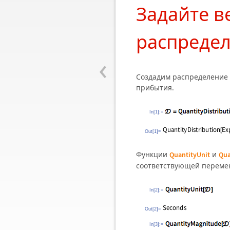
Задайте 
распреде
‹
Создадим распределение
прибытия.
In[1]:=
Out[1]=
Функции
и
QuantityUnit
Qua
соответствующей перемен
In[2]:=
Out[2]=
In[3]:=