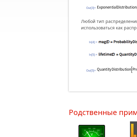
Out[3]=
Любой тип распределения
использоваться как расп
In[4]:=
In[5]:=
Out[5]=
Родственные при