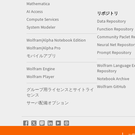
Mathematica
AI Access
リポジトリ
Compute Services
Data Repository
System Modeler
Function Repository
Community Paclet Re
Wolfram|Alpha Notebook Edition
Neural Net Repositor
Wolfram|Alpha Pro
Prompt Repository
モバイルアプリ
Wolfram Language E
Wolfram Engine
Repository
Wolfram Player
Notebook Archive
Wolfram GitHub
グループ用ライセンスとサイトライ
センス
サーバ配備オプション