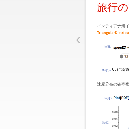
旅行の
インディアナ州
‹
TriangularDistrib
In[1]:=
Out[1]=
速度分布の確率
In[2]:=
Out[2]=