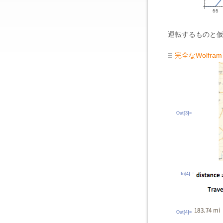
運転するものと
完全なWolfr
Out[3]=
In[4]:=
Out[4]=