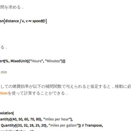
時間を求める．
する．
としての燃費効率が以下の補間関数で与えられると仮定すると，移動に
tion
を使って計算することができる．