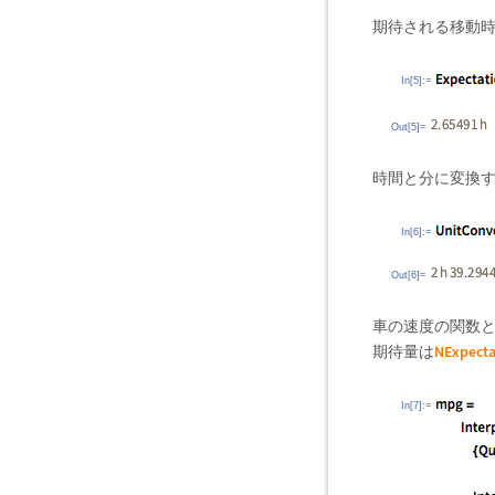
期待される移動
In[5]:=
Out[5]=
時間と分に変換
In[6]:=
Out[6]=
車の速度の関数
NExpecta
期待量は
In[7]:=