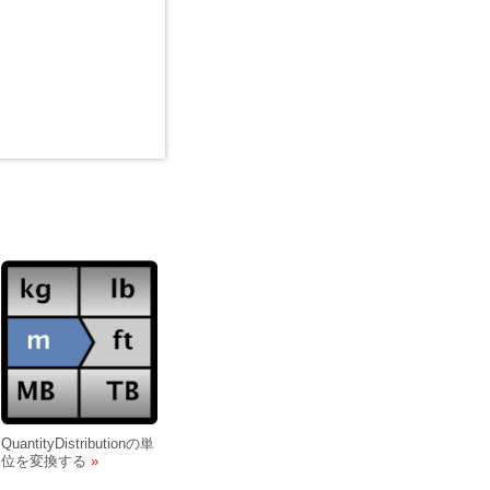
QuantityDistributionの単
位を変換する