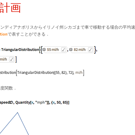
計画
インディアナポリスからイリノイ州シカゴまで車で移動する場合の平均
ution
で表すことができる．
密度関数．