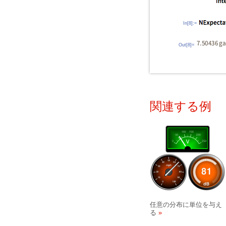
In[8]:=
Out[8]=
関連する例
任意の分布に単位を与え
る