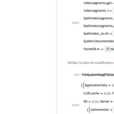
Out[3]=
Vérifiez la date de modificatio
In[4]:=
Out[4]=