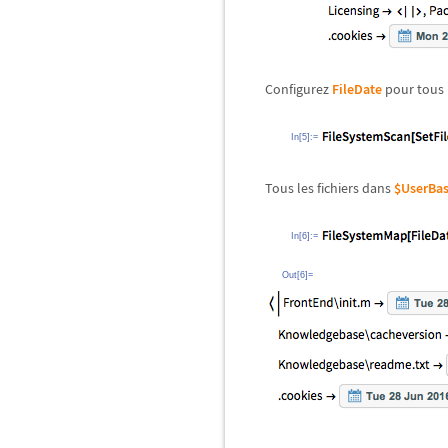
Configurez
FileDate
pour tous l
In[5]:=
Tous les fichiers dans
$UserBas
In[6]:=
Out[6]=