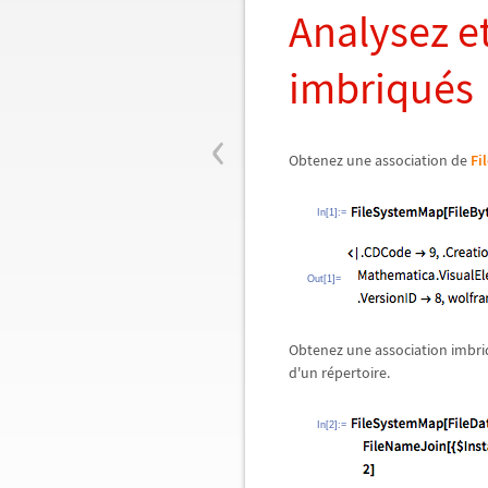
Analysez et
imbriqués
‹
Obtenez une association de
Fi
In[1]:=
Out[1]=
Obtenez une association imbri
d'un répertoire.
In[2]:=