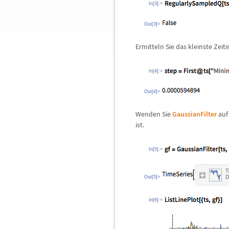
In[3]:=
Out[3]=
Ermitteln Sie das kleinste Zeit
In[4]:=
Out[4]=
Wenden Sie
GaussianFilter
auf 
ist.
In[5]:=
Out[5]=
In[6]:=