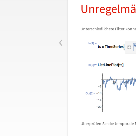
Unregelm
Unterschiedlichste Filter k
ö
nn
‹
In[1]:=
In[2]:=
Out[2]=
Ü
berpr
ü
fen Sie die temporale