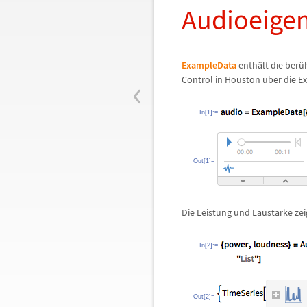
Audioeigen
ExampleData
enth
ä
lt die ber
ü
‹
Control in Houston
ü
ber die E
In[1]:=
Out[1]=
Die Leistung und Laust
ä
rke ze
In[2]:=
Out[2]=