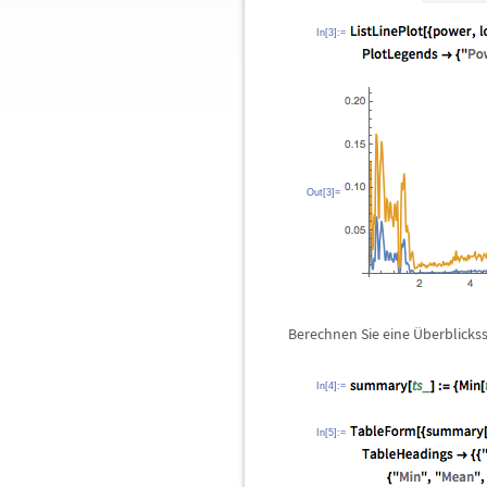
In[3]:=
Out[3]=
Berechnen Sie eine
Ü
berblicks
In[4]:=
In[5]:=