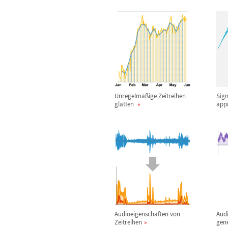
Unregelm
ä
ß
ige Zeitreihen
Sig
gl
ä
tten
app
Audioeigenschaften von
Audi
Zeitreihen
gen