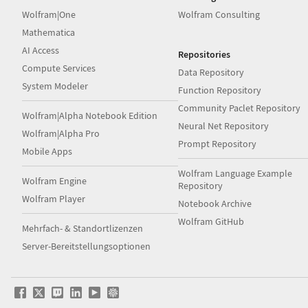
Wolfram|One
Wolfram Consulting
Mathematica
AI Access
Repositories
Compute Services
Data Repository
System Modeler
Function Repository
Community Paclet Repository
Wolfram|Alpha Notebook Edition
Neural Net Repository
Wolfram|Alpha Pro
Prompt Repository
Mobile Apps
Wolfram Language Example
Wolfram Engine
Repository
Wolfram Player
Notebook Archive
Wolfram GitHub
Mehrfach- & Standortlizenzen
Server-Bereitstellungsoptionen