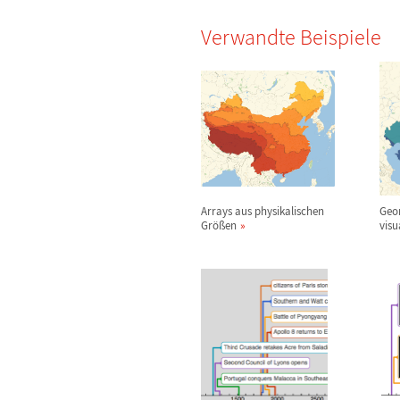
Verwandte Beispiele
Arrays aus physikalischen
Geo
Gr
ö
ß
en
visu