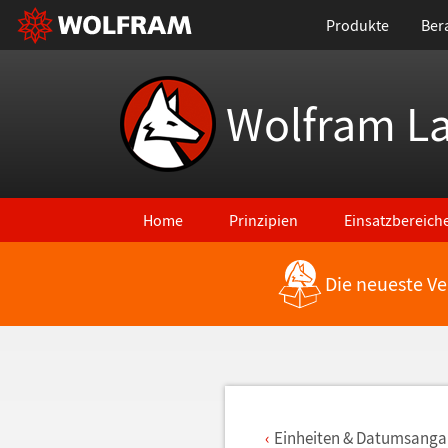
Produkte
Ber
Wolfram L
Home
Prinzipien
Einsatzbereich
Die neueste Ve
Zurück zu den neuesten Features
Einheiten & Datumsang