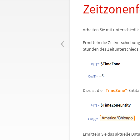
Zeitzonen
Arbeiten Sie mit unterschiedli
‹
Ermitteln die Zeitverschiebung
Stunden des Zeitunterschieds.
In[1]:=
Out[1]=
Dies ist die
"TimeZone"
-Entit
ä
In[2]:=
Out[2]=
Ermitteln Sie das aktuelle Datu