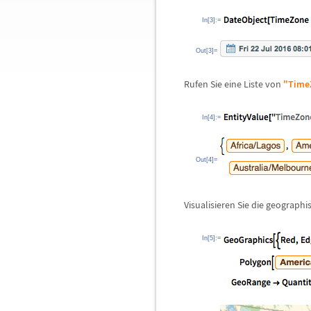
In[3]:=
Out[3]=
Rufen Sie eine Liste von
"Time
In[4]:=
Out[4]=
Visualisieren Sie die geographi
In[5]:=