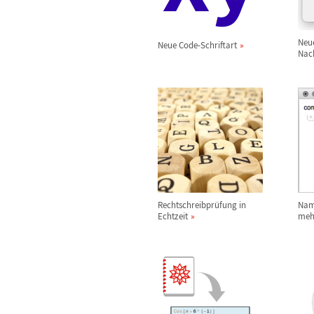
Neue
Neue Code-Schriftart
Nac
Rechtschreibpr
ü
fung in
Nam
Echtzeit
meh