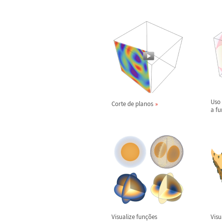
Uso
Corte de planos
a fu
Visualize fun
ç
õ
es
Visu