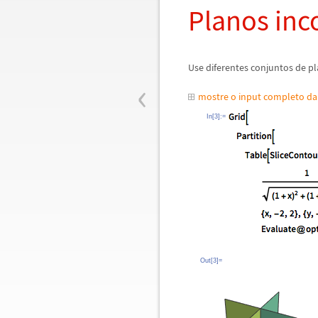
Planos inc
Use diferentes conjuntos de p
‹
mostre o input completo d
In[3]:=
Out[3]=