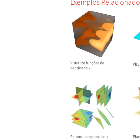
Exemplos Relacionado
Visualize fun
ç
õ
es de
Visu
densidade
Planos incorporados
Pla