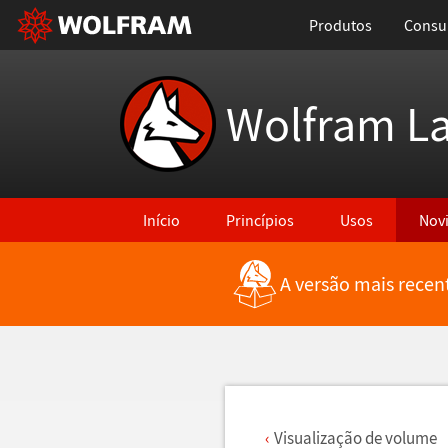
Produtos
Consul
Wolfram L
Início
Princípios
Usos
Nov
A versão mais recen
Voltar para Últimas Novidades
Visualiza
ç
ã
o de volume