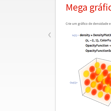
Mega gr
á
f
Crie um gr
á
fico de densidade 
‹
In[1]:=
Out[1]=