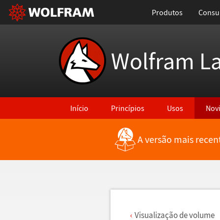
Produtos
Consul
Wolfram L
Início
Princípios
Usos
Nov
A versão mais recen
Voltar para Últimas Novidades
Visualiza
ç
ã
o de volume