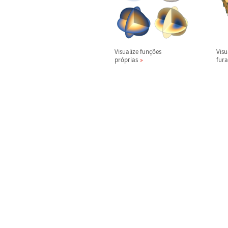
Visualize fun
ç
õ
es
Visu
pr
ó
prias
fur