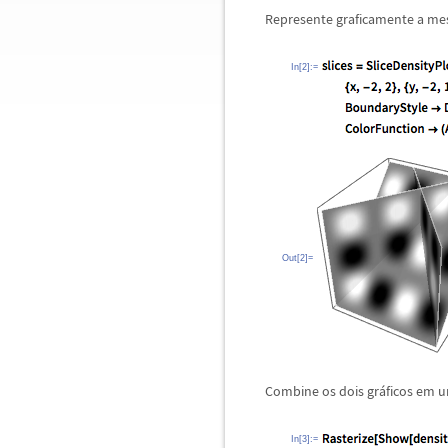
Represente graficamente a m
In[2]:=
Out[2]=
Combine os dois gr
á
ficos em 
In[3]:=