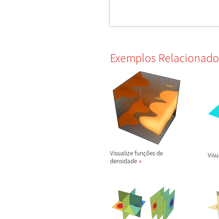
Exemplos Relacionado
Visualize fun
ç
õ
es de
Visu
densidade