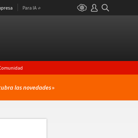
presa
Para IA
Comunidad
cubra las novedades
»