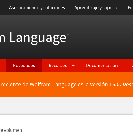
Asesoramiento y soluciones
Aprendizaje y soporte
Em
m Language
™
Novedades
Recursos
Documentación
 reciente de Wolfram Language es la versión 15.0.
Des
ientes
de volumen