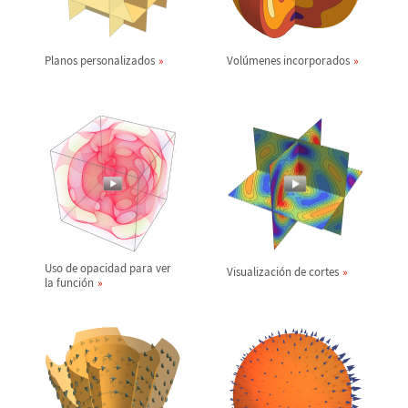
Planos personalizados
Vol
ú
menes incorporados
Uso de opacidad para ver
Visualizaci
ó
n de cortes
la funci
ó
n