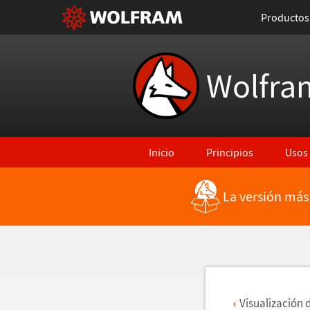
Productos
Wolfra
Inicio
Principios
Usos
La versión más
Regresar a Características más rec
Visualizaci
ó
n 