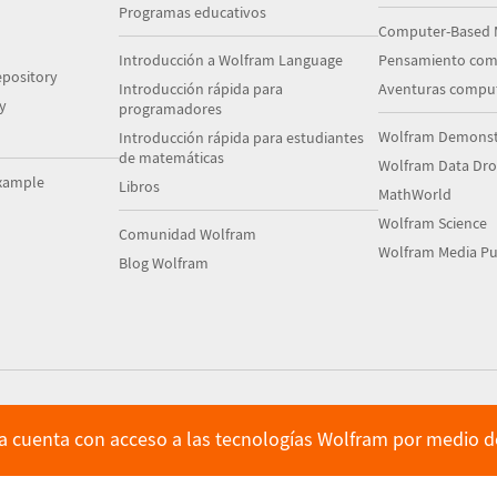
Programas educativos
Computer-Based 
Introducción a Wolfram Language
Pensamiento com
pository
Introducción rápida para
Aventuras comput
y
programadores
Wolfram Demonstr
Introducción rápida para estudiantes
de matemáticas
Wolfram Data Dr
xample
Libros
MathWorld
Wolfram Science
Comunidad Wolfram
Wolfram Media Pu
Blog Wolfram
ya cuenta con acceso a las tecnologías Wolfram por medio de