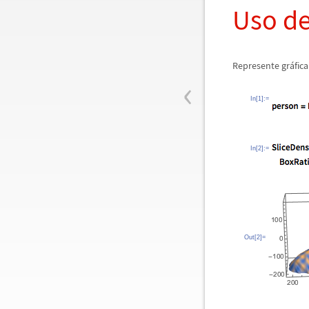
Uso de
Represente gr
á
fic
‹
In[1]:=
In[2]:=
Out[2]=