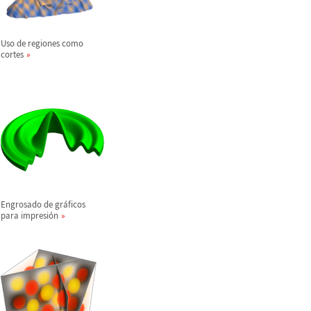
Uso de regiones como
cortes
Engrosado de gr
á
ficos
para impresi
ó
n