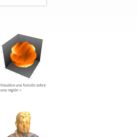
Visualice una funci
ó
n sobre
una regi
ó
n