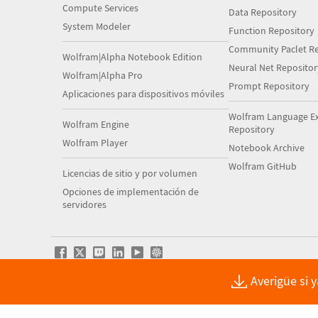
Compute Services
Data Repository
System Modeler
Function Repository
Community Paclet Re
Wolfram|Alpha Notebook Edition
Neural Net Repositor
Wolfram|Alpha Pro
Prompt Repository
Aplicaciones para dispositivos móviles
Wolfram Language E
Wolfram Engine
Repository
Wolfram Player
Notebook Archive
Wolfram GitHub
Licencias de sitio y por volumen
Opciones de implementación de
servidores
Averigüe si 