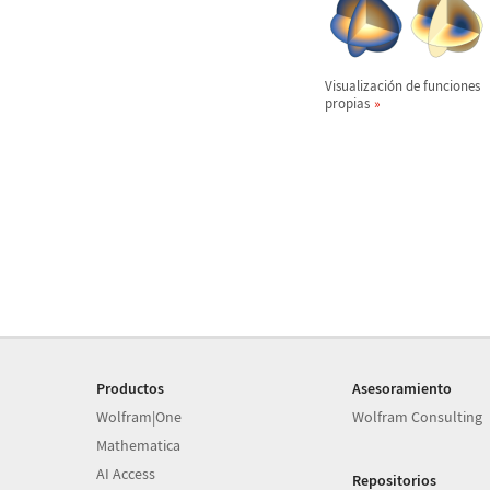
Visualizaci
ó
n de funciones
propias
Productos
Asesoramiento
Wolfram|One
Wolfram Consulting
Mathematica
AI Access
Repositorios