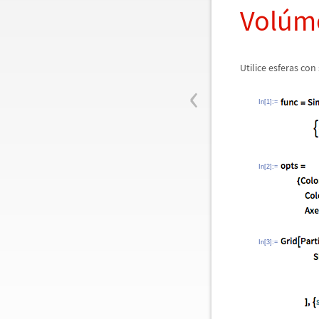
Vol
ú
m
Utilice esferas co
‹
In[1]:=
In[2]:=
In[3]:=