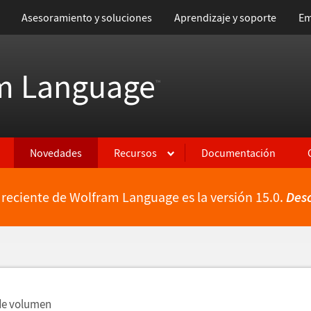
Asesoramiento y soluciones
Aprendizaje y soporte
Em
m Language
™
Novedades
Recursos
Documentación
 reciente de Wolfram Language es la versión 15.0.
Des
ientes
de volumen