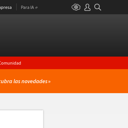
presa
Para IA
Comunidad
cubra las novedades
»