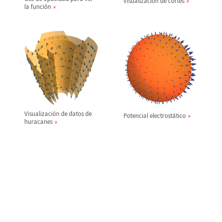
Visualizaci
ó
n de cortes
la funci
ó
n
Visualizaci
ó
n de datos de
Potencial electrost
á
tico
huracanes