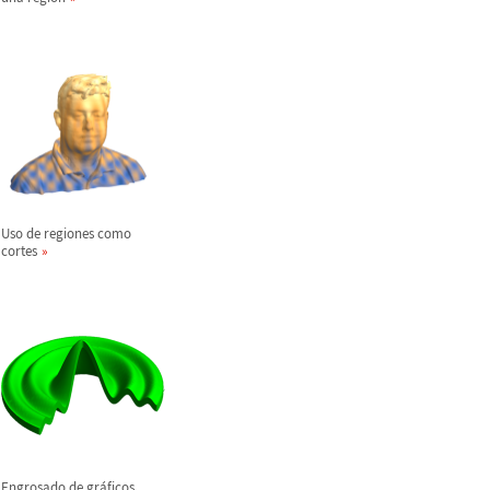
Uso de regiones como
cortes
Engrosado de gr
á
ficos