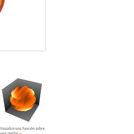
Visualice una funci
ó
n sobre
una regi
ó
n