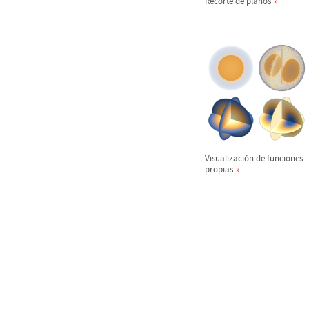
Recorte de planos
Visualizaci
ó
n de funciones
propias