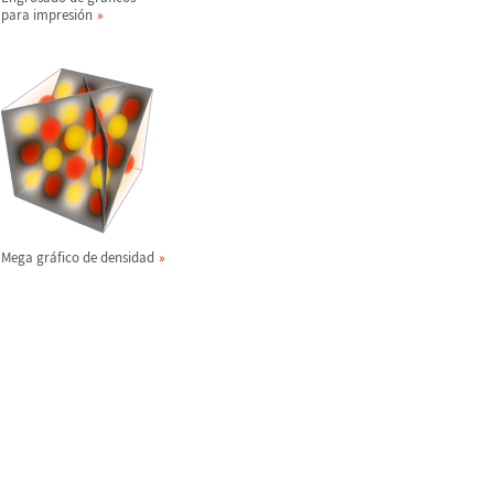
para impresi
ó
n
Mega gr
á
fico de densidad