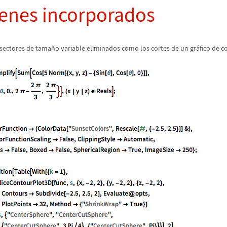
enes incorporados
n sectores de tama
ñ
o variable eliminados como los cortes de un gr
á
fico de c