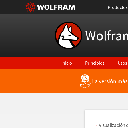
Productos
Wolfra
Inicio
Principios
Usos
La versión más
Regresar a Características más rec
Visualizaci
ó
n 