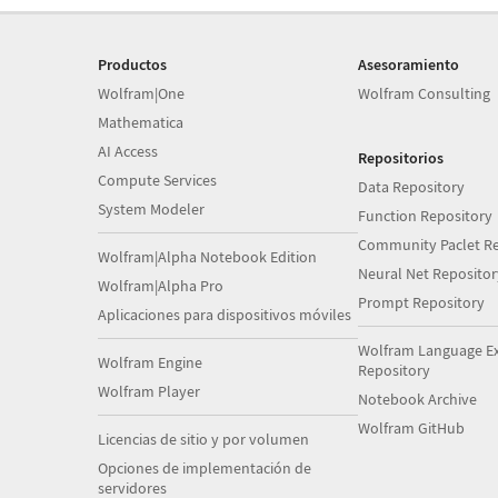
Productos
Asesoramiento
Wolfram|One
Wolfram Consulting
Mathematica
AI Access
Repositorios
Compute Services
Data Repository
System Modeler
Function Repository
Community Paclet Re
Wolfram|Alpha Notebook Edition
Neural Net Repositor
Wolfram|Alpha Pro
Prompt Repository
Aplicaciones para dispositivos móviles
Wolfram Language E
Wolfram Engine
Repository
Wolfram Player
Notebook Archive
Wolfram GitHub
Licencias de sitio y por volumen
Opciones de implementación de
servidores