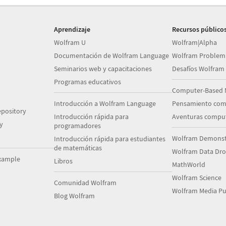
Aprendizaje
Recursos público
Wolfram U
Wolfram|Alpha
Documentación de Wolfram Language
Wolfram Problem
Seminarios web y capacitaciones
Desafíos Wolfram
Programas educativos
Computer-Based 
Introducción a Wolfram Language
Pensamiento com
pository
Introducción rápida para
Aventuras comput
y
programadores
Wolfram Demonstr
Introducción rápida para estudiantes
de matemáticas
Wolfram Data Dr
xample
Libros
MathWorld
Wolfram Science
Comunidad Wolfram
Wolfram Media Pu
Blog Wolfram