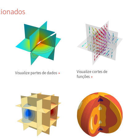
cionados
Visualize cortes de
Visualize partes de dados
fun
ç
õ
es