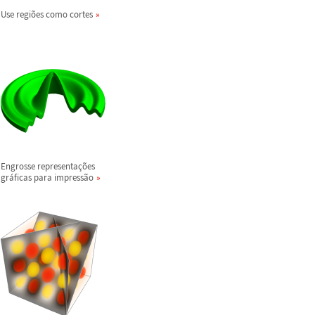
Use regi
õ
es como cortes
Engrosse representa
ç
õ
es
gr
á
ficas para impress
ã
o