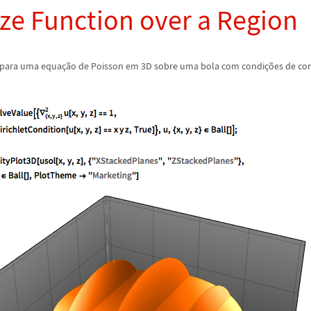
ize Function over a Region
 para uma equa
ç
ã
o de Poisson em 3D sobre uma bola com condi
ç
õ
es de con