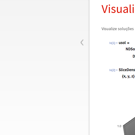
Visual
Visualize solu
ç
õ
es
‹
In[1]:=
In[2]:=