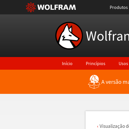
Produtos
Wolfra
Início
Princípios
Usos
A versão ma
Voltar para Últimas Novidades
Visualiza
ç
ã
o d