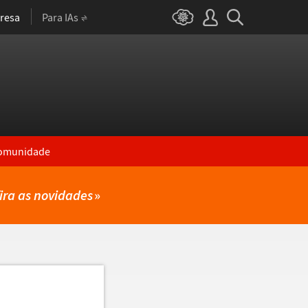
resa
Para IAs
omunidade
ira as novidades
»