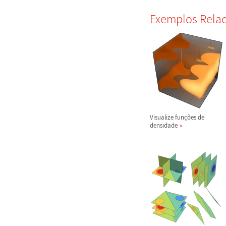
Exemplos Rela
Visualize fun
ç
õ
es de
densidade