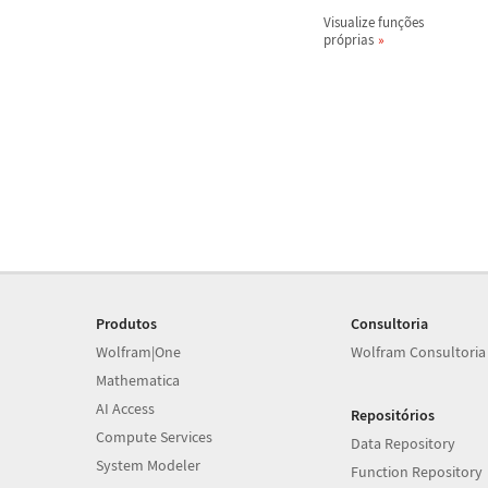
Visualize fun
ç
õ
es
pr
ó
prias
Produtos
Consultoria
Wolfram|One
Wolfram Consultoria
Mathematica
AI Access
Repositórios
Compute Services
Data Repository
System Modeler
Function Repository