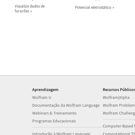
Visualize dados de
Potencial eletrost
á
tico
furac
õ
es
Aprendizagem
Recursos Público
Wolfram U
Wolfram|Alpha
Documentação da Wolfram Language
Wolfram Problem
Webinars & Treinamento
Wolfram Challeng
Programas Educacionais
Computer-Based 
Introdução à Wolfram Language
Computational Th