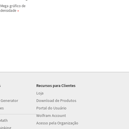
Mega gr
á
fico de
densidade
s
Recursos para Clientes
Loja
 Generator
Download de Produtos
es
Portal do Usuário
Wolfram Account
Math
Acesso pela Organização
inking