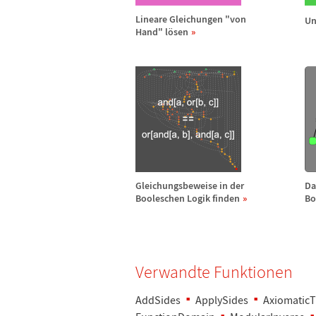
Lineare Gleichungen "von
Un
Hand" l
ö
sen
Gleichungsbeweise in der
Da
Booleschen Logik finden
Bo
Verwandte Funktionen
AddSides
ApplySides
Axiomatic