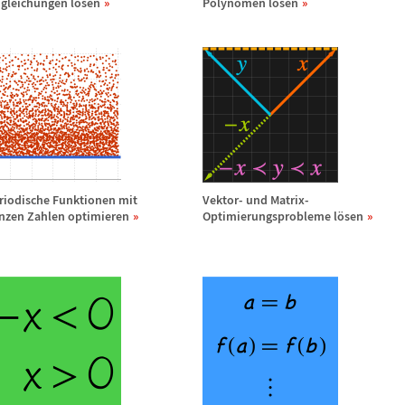
gleichungen l
ö
sen
Polynomen l
ö
sen
riodische Funktionen mit
Vektor- und Matrix-
nzen Zahlen optimieren
Optimierungsprobleme l
ö
sen