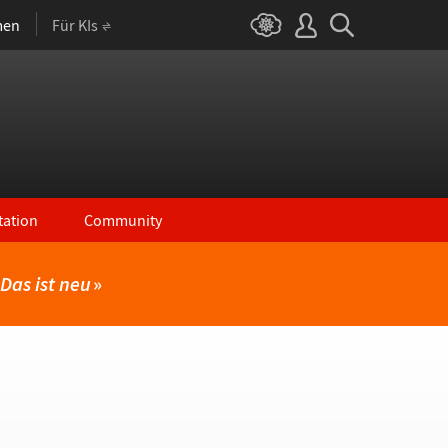
men
Für KIs
ation
Community
Das ist neu
»