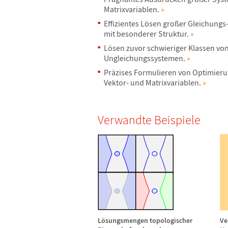
Matrixvariablen.
»
Effizientes L
ö
sen gro
ß
er Gleichungs
mit besonderer Struktur.
»
L
ö
sen zuvor schwieriger Klassen vo
Ungleichungssystemen.
»
Pr
ä
zises Formulieren von Optimier
Vektor- und Matrixvariablen.
»
Verwandte Beispiele
L
ö
sungsmengen topologischer
Ve