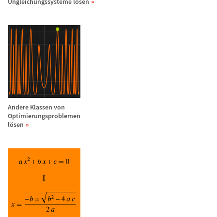
Ungleichungssysteme l
ö
sen
Andere Klassen von
Optimierungsproblemen
l
ö
sen