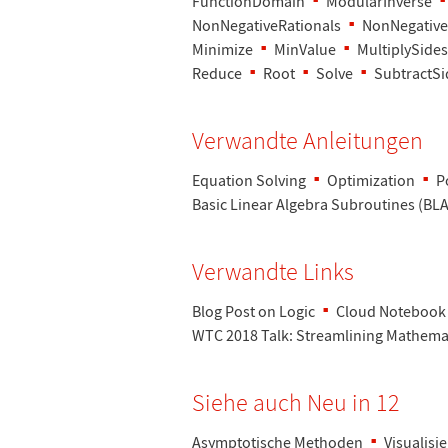
FunctionDomain
ModularInverse
NonNegativeRationals
NonNegative
Minimize
MinValue
MultiplySides
Reduce
Root
Solve
SubtractSi
Verwandte Anleitungen
Equation Solving
Optimization
P
Basic Linear Algebra Subroutines (BL
Verwandte Links
Blog Post on Logic
Cloud Notebook 
WTC 2018 Talk
: Streamlining Mathema
Siehe auch Neu in 12
Asymptotische Methoden
Visualis