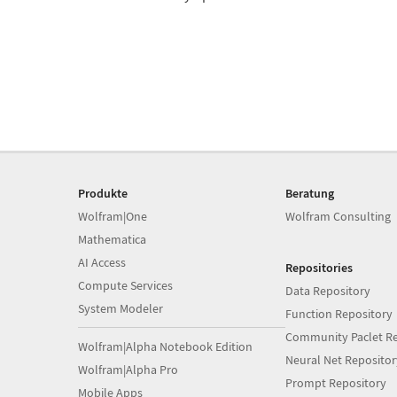
Produkte
Beratung
Wolfram|One
Wolfram Consulting
Mathematica
AI Access
Repositories
Compute Services
Data Repository
System Modeler
Function Repository
Community Paclet Re
Wolfram|Alpha Notebook Edition
Neural Net Repositor
Wolfram|Alpha Pro
Prompt Repository
Mobile Apps