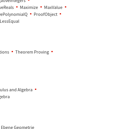
tiveIntegers
veReals
Maximize
MaxValue
ivePolynomialQ
ProofObject
rLessEqual
tions
Theorem Proving
culus and Algebra
gebra
Ebene Geometrie