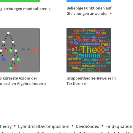
Beliebige Funktionen auf
gleichungen manipulieren
Gleichungen anwenden
s k
ü
rzeste Axiom der
Gruppentheorie-Beweise in
oleschen Algebra finden
Textform
Theory
CylindricalDecomposition
DivideSides
FindEquation