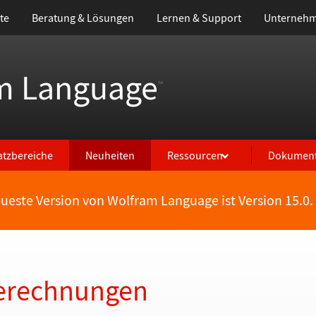
te
Beratung & Lösungen
Lernen & Support
Unterneh
m Language
™
atzbereiche
Neuheiten
Ressourcen
Dokument
eueste Version von Wolfram Language ist Version 15.0.
Berechnungen