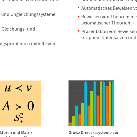
Automatisches Beweisen v
- und Ungleichungssysteme
Beweisen von Theoremen m
axiomatischer Theorien.
»
n Gleichungs- und
Pr
ä
sentation von Beweisen
Graphen, Datens
ä
tzen und
ungsproblemen mithilfe von
ktoren und Matrix-
Gro
ß
e Dreieckssysteme von