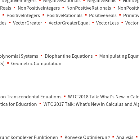
NegativeIntegers
NegativeRationals
NegativeReals
NonNega
Reals
NonPositiveIntegers
NonPositiveRationals
NonPositi
PositiveIntegers
PositiveRationals
PositiveReals
Primit
des
VectorGreater
VectorGreaterEqual
VectorLess
Vecto
olynomial Systems
Diophantine Equations
Manipulating Equa
AS)
Geometric Computation
on Transcendental Equations
WTC 2018 Talk: What's New in Cal
tica for Education
WTC 2017 Talk
: What's New in Calculus and Al
ierung komplexer Funktionen
Konvexe Optimierung
Analysis