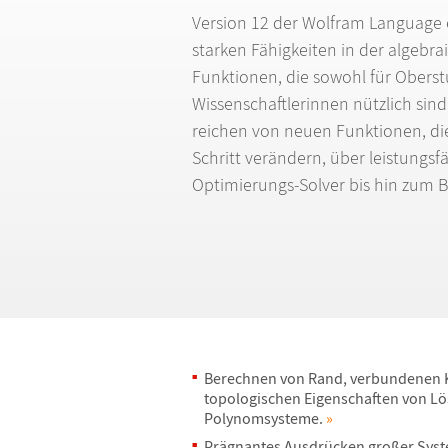
Version 12 der Wolfram Language e
starken F
ä
higkeiten in der algeb
Funktionen, die sowohl f
ü
r Obers
Wissenschaftlerinnen n
ü
tzlich sin
reichen von neuen Funktionen, die
Schritt ver
ä
ndern,
ü
ber leistungsf
Optimierungs-Solver bis hin zum 
Berechnen von Rand, verbundenen
topologischen Eigenschaften von L
ö
Polynomsysteme.
»
Pr
ä
gnantes Ausdr
ü
cken gro
ß
er Syst