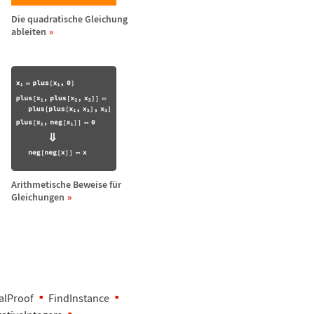
Die quadratische Gleichung
ableiten
Arithmetische Beweise f
ü
r
Gleichungen
alProof
FindInstance