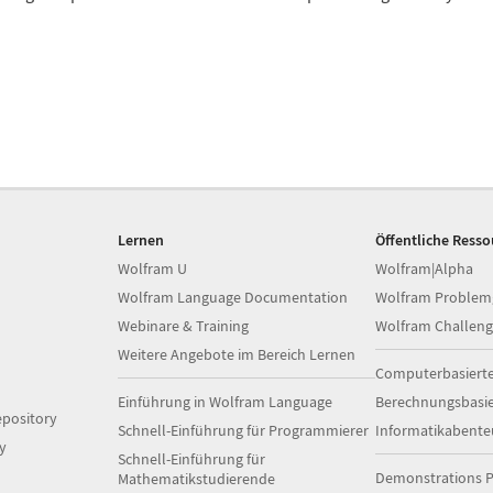
Lernen
Öffentliche Ress
Wolfram U
Wolfram|Alpha
Wolfram Language Documentation
Wolfram Problem
Webinare & Training
Wolfram Challeng
Weitere Angebote im Bereich Lernen
Computerbasiert
Einführung in Wolfram Language
Berechnungsbasi
pository
Schnell-Einführung für Programmierer
Informatikabente
y
Schnell-Einführung für
Demonstrations P
Mathematikstudierende