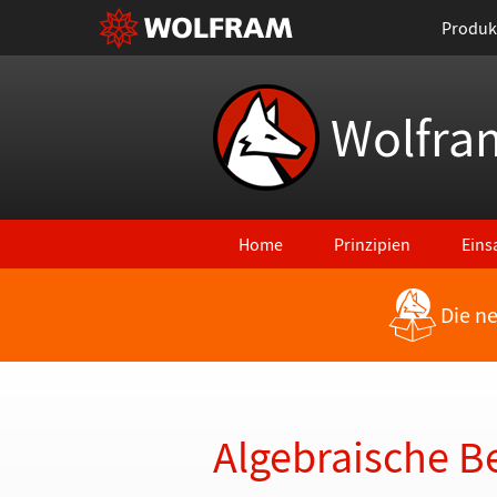
Produk
Wolfra
Home
Prinzipien
Eins
Die n
Zurück zu den neuesten Features
Algebraische 