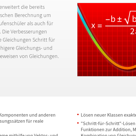
rweitert die bereits
raischen Berechnung um
tufensch
ü
ler als auch f
ü
r
d. Die Verbesserungen
 Gleichungen Schritt f
ü
r
ä
higere Gleichungs- und
Beweisen von Gleichungen.
 Komponenten und anderen
L
ö
sen neuer Klassen exak
sungss
ä
tzen f
ü
r reale
"Schritt-f
ü
r-Schritt"-L
ö
sen
Funktionen zur Addition, M
eme mithilfe von Vektor- und
Kombination von Gleichun