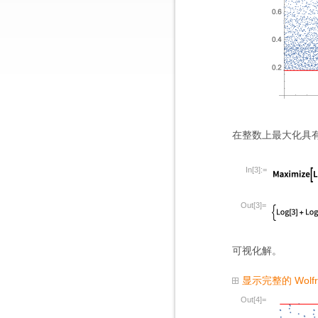
在整数上最大化具
In[3]:=
Out[3]=
可视化解。
显示完整的 Wolf
Out[4]=