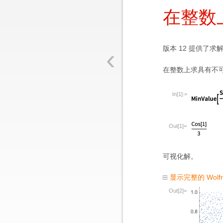
在整数
‹
版本 12 提供了
在整数上求具有不
In[1]:=
Out[1]=
可视化解。
显示完整的 Wolf
Out[2]=