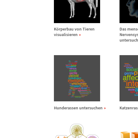
K
ö
rperbau von Tieren
Das mens
visualisieren
Nervensy
untersuc
Hunderassen untersuchen
Katzenras