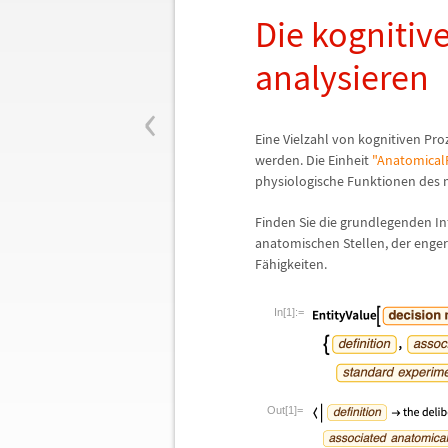
Die kognitiv
analysieren
‹
Eine Vielzahl von kognitiven Pro
werden. Die Einheit
"Anatomical
physiologische Funktionen des 
Finden Sie die grundlegenden In
anatomischen Stellen, der enge
F
ä
higkeiten.
In[1]:=
Out[1]=