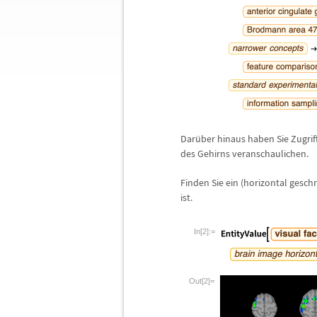
Dar
ü
ber hinaus haben Sie Zugriff
des Gehirns veranschaulichen.
Finden Sie ein (horizontal geschn
ist.
In[2]:=
Out[2]=