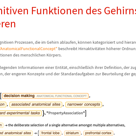
nitiven Funktionen des Gehirn
eren
gnitiven Prozessen, die im Gehirn ablaufen, k
ö
nnen kategorisiert und hierar
"AnatomicalFunctionalConcept"
beschreibt Hirnaktivit
ä
ten h
ö
herer Ordnun
ktionen des menschlichen K
ö
rpers.
dlegenden Informationen einer Entit
ä
t, einschlie
ß
lich ihrer Definition, der z
n, der engeren Konzepte und der Standardaufgaben zur Beurteilung der g