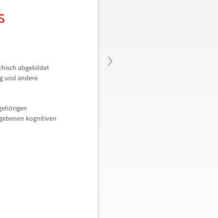
s
›
chisch abgebildet
g und andere
ugeh
ö
rigen
egebenen kognitiven