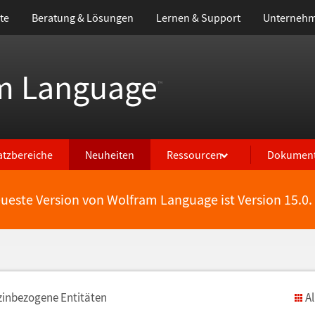
te
Beratung & Lösungen
Lernen & Support
Unterneh
m Language
™
atzbereiche
Neuheiten
Ressourcen
Dokument
eueste Version von Wolfram Language ist Version 15.0.
zinbezogene Entit
ä
ten
A