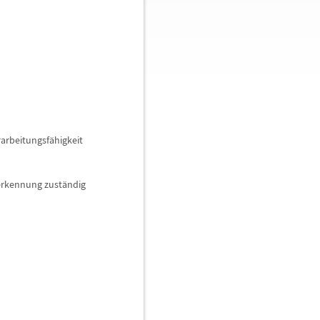
erarbeitungsf
ä
higkeit
serkennung zust
ä
ndig