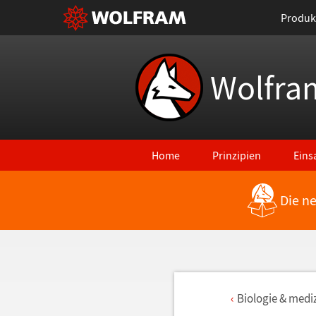
Produk
Wolfra
Home
Prinzipien
Eins
Die n
Biologie & medi