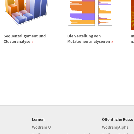
Sequenzalignment und
Die Verteilung von
I
Clusteranalyse
Mutationen analysieren
n
Lernen
Öffentliche Ress
Wolfram U
Wolfram|Alpha