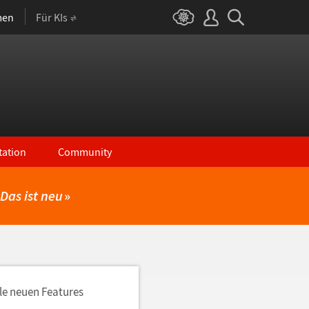
men
Für KIs
ation
Community
Das ist neu
»
lle neuen Features