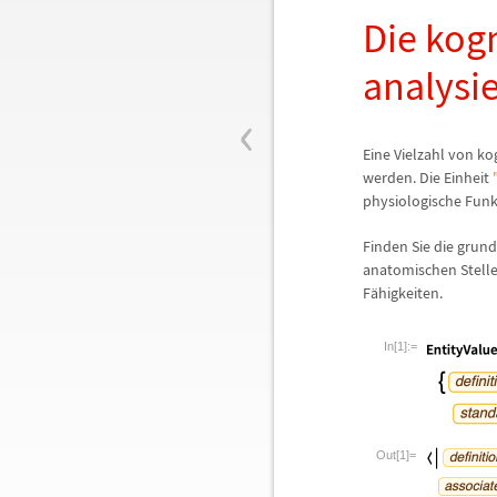
Die kog
analysi
‹
Eine Vielzahl von ko
werden. Die Einheit
physiologische Fun
Finden Sie die grun
anatomischen Stelle
F
ä
higkeiten.
In[1]:=
Out[1]=