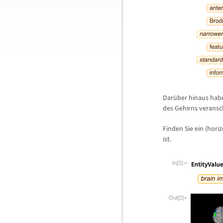
Dar
ü
ber hinaus habe
des Gehirns veransc
Finden Sie ein (horiz
ist.
In[2]:=
Out[2]=