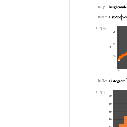
In[2]:=
In[3]:=
Out[3]=
In[4]:=
Out[4]=