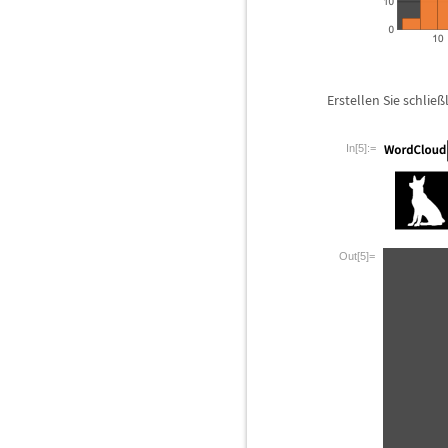
Erstellen Sie schlie
ß
In[5]:=
Out[5]=