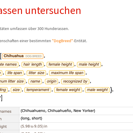
ssen untersuchen
t
ä
ten umfassen
ü
ber 300 Hunderassen.
genschaften einer bestimmten
"DogBreed"-
Entit
ä
t.