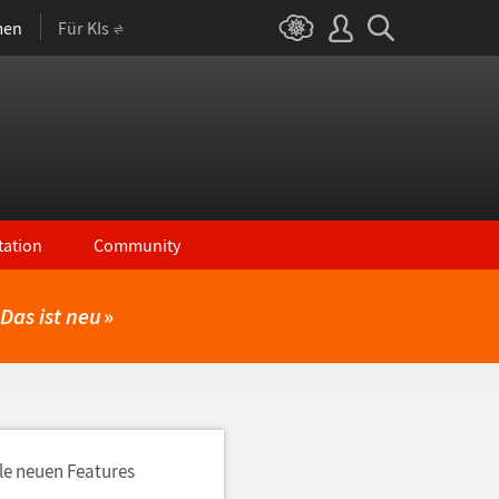
men
Für KIs
ation
Community
Das ist neu
»
lle neuen Features