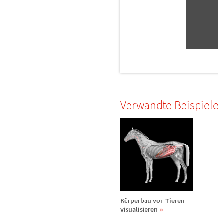
Verwandte Beispiel
K
ö
rperbau von Tieren
visualisieren