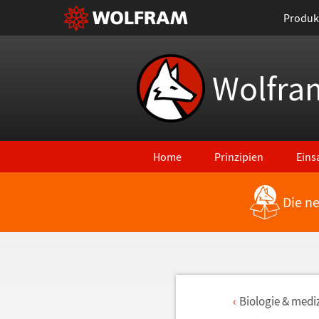
Produk
Wolfra
Home
Prinzipien
Eins
Die n
Biologie & medi