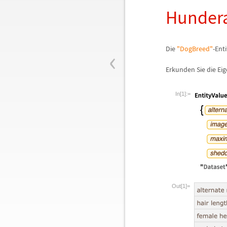
Hundera
‹
Die
"DogBreed"
-Enti
Erkunden Sie die Ei
In[1]:=
Out[1]=