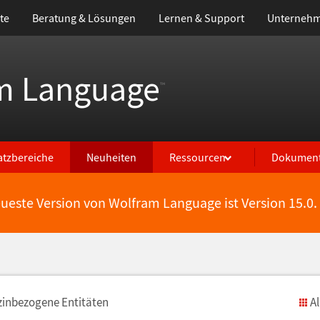
te
Beratung & Lösungen
Lernen & Support
Unterneh
m Language
™
atzbereiche
Neuheiten
Ressourcen
Dokument
eueste Version von Wolfram Language ist Version 15.0.
zinbezogene Entit
ä
ten
A