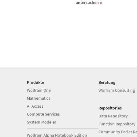
untersuchen
Produkte
Beratung
Wolfram|One
Wolfram Consulting
Mathematica
AI Access
Repositories
Compute Services
Data Repository
System Modeler
Function Repository
Community Paclet Re
Wolfram|Alpha Notebook Edition