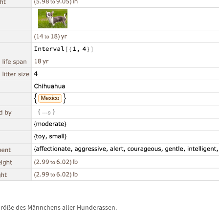
Gr
ö
ß
e des M
ä
nnchens aller Hunderassen.