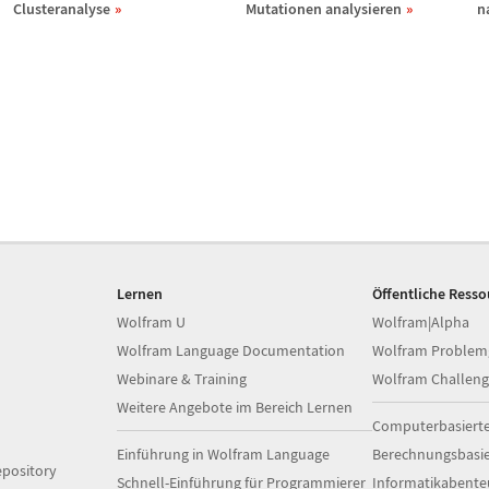
Clusteranalyse
Mutationen analysieren
n
Lernen
Öffentliche Ress
Wolfram U
Wolfram|Alpha
Wolfram Language Documentation
Wolfram Problem
Webinare & Training
Wolfram Challeng
Weitere Angebote im Bereich Lernen
Computerbasiert
Einführung in Wolfram Language
Berechnungsbasi
pository
Schnell-Einführung für Programmierer
Informatikabente