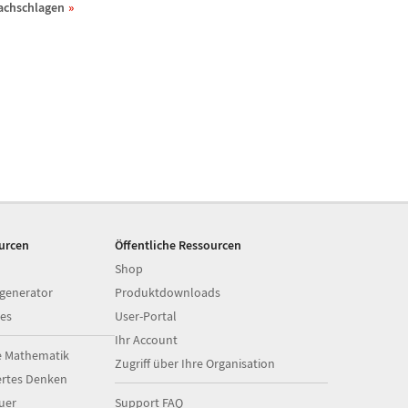
achschlagen
ourcen
Öffentliche Ressourcen
Shop
generator
Produktdownloads
es
User-Portal
Ihr Account
e Mathematik
Zugriff über Ihre Organisation
ertes Denken
uer
Support FAQ