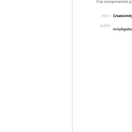
Crie componentes pa
In[7]:=
Out[7]=