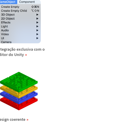
ntegra
ç
ã
o exclusiva com o
ditor do Unity
esign coerente