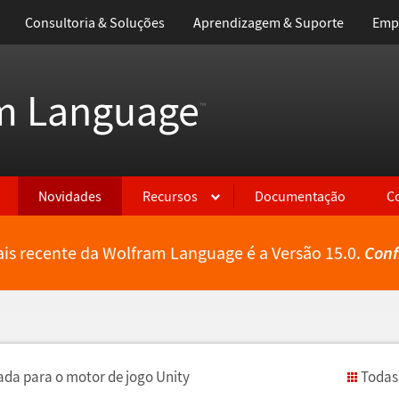
Consultoria & Soluções
Aprendizagem & Suporte
Emp
m Language
™
Novidades
Recursos
Documentação
C
is recente da Wolfram Language é a Versão 15.0.
Conf
rada para o motor de jogo Unity
Todas