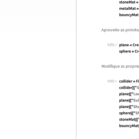
Aproveite as primiti
In[5]:=
Modifique as propri
In[6]:=