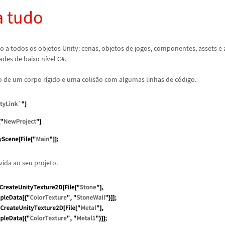
a tudo
o a todos os objetos Unity: cenas, objetos de jogos, componentes, assets e 
ades de baixo n
í
vel C#.
 de um corpo r
í
gido e uma colis
ã
o com algumas linhas de c
ó
digo.
vida ao seu projeto.