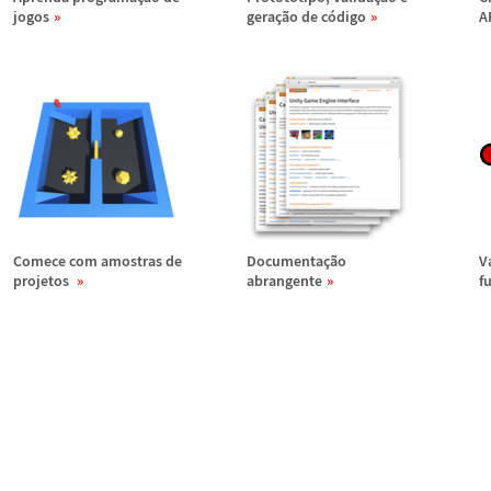
jogos
gera
ç
ã
o de c
ó
digo
A
Comece com amostras de
Documenta
ç
ã
o
V
projetos
abrangente
f