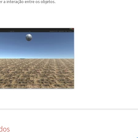
r a intera
ç
ã
o entre os objetos.
dos