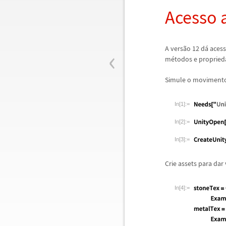
Acesso 
‹
A vers
ã
o 12 d
á
acess
m
é
todos e propried
Simule o movimento
In[1]:=
In[2]:=
In[3]:=
Crie assets para dar 
In[4]:=