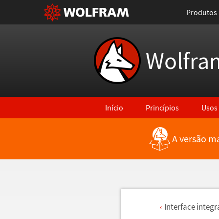
Produtos
Wolfra
Início
Princípios
Usos
A versão ma
Interface integ