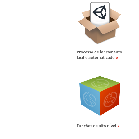
Processo de lan
ç
amento
f
á
cil e automatizado
Fun
ç
õ
es de alto n
í
vel