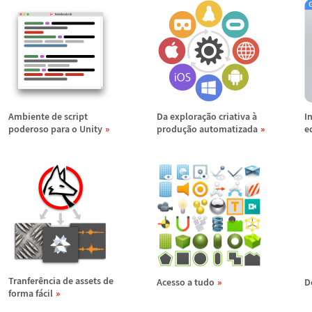
Ambiente de script
Da explora
ç
ã
o criativa
à
I
poderoso para o Unity
produ
ç
ã
o automatizada
e
Tranfer
ê
ncia de assets de
Acesso a tudo
D
forma f
á
cil