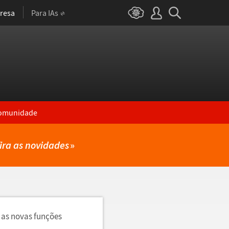
resa
Para IAs
omunidade
ira as novidades
»
 as novas funções