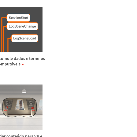
cumule dados e torne-os
omput
á
veis
riar conte
ú
do para VR e