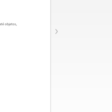
›
at
é
objetos,