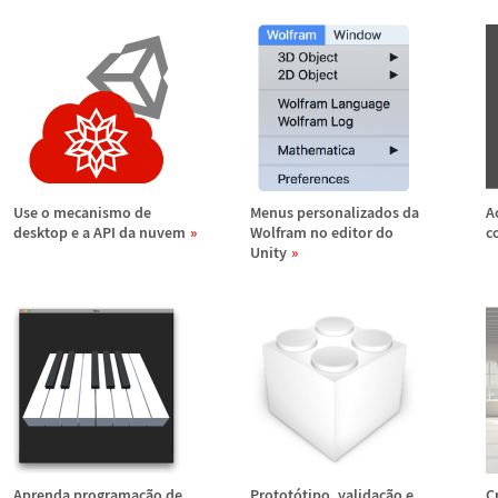
Use o mecanismo de
Menus personalizados da
A
desktop e a API da nuvem
Wolfram no editor do
c
Unity
Aprenda programa
ç
ã
o de
Protot
ó
tipo, valida
ç
ã
o e
C