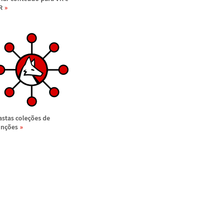
R
astas cole
ç
õ
es de
un
ç
õ
es