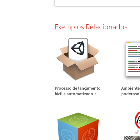
Exemplos Relacionados
Processo de lan
ç
amento
Ambiente 
f
á
cil e automatizado
poderoso 