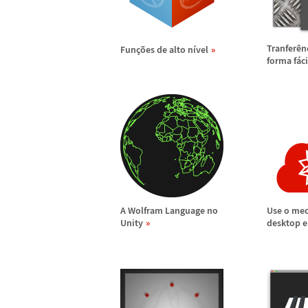
Tranfer
ê
n
Fun
ç
õ
es de alto n
í
vel
forma f
á
ci
A Wolfram Language no
Use o me
Unity
desktop e