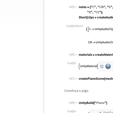
In[5]:=
Out[5]//Short=
In[6]:=
Out[6]=
In[7]:=
Construa o jogo.
In[8]:=
Out[8]=