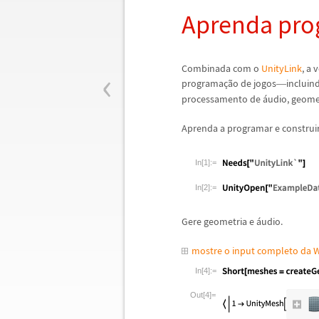
Aprenda pr
‹
Combinada com o
UnityLink
, a 
programa
ç
ã
o de jogos
incluin
—
processamento de
á
udio, geome
Aprenda a programar e construi
In[1]:=
In[2]:=
Gere geometria e
á
udio.
mostre o input completo da 
In[4]:=
Out[4]=