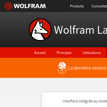
Produits
Consultat
Wolfram L
Accueil
Principes
Utilisations
La dernière version
Interface int
é
gr
é
e au mote