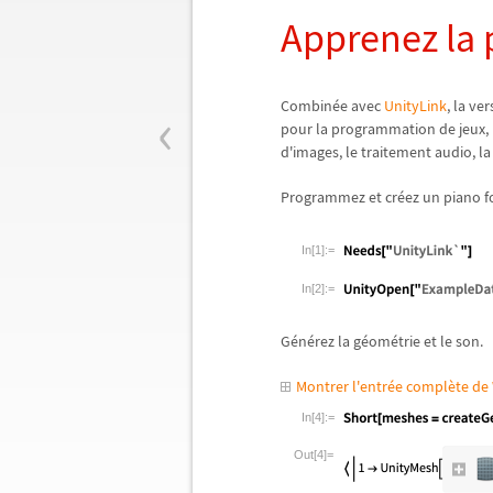
Apprenez la
‹
Combin
é
e avec
UnityLink
, la v
pour la programmation de jeux,
d'images, le traitement audio, la
Programmez et cr
é
ez un piano 
In[1]:=
In[2]:=
G
é
n
é
rez la g
é
om
é
trie et le son.
Montrer l'entrée complète d
In[4]:=
Out[4]=