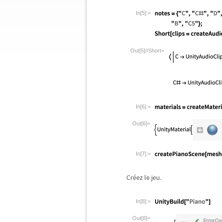
In[5]:=
Out[5]//Short=
In[6]:=
Out[6]=
In[7]:=
Cr
é
ez le jeu.
In[8]:=
Out[8]=