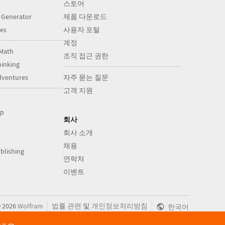
스토어
 Generator
제품 다운로드
es
사용자 포털
계정
Math
조직 접근 권한
inking
dventures
자주 묻는 질문
고객 지원
op
회사
회사 소개
채용
blishing
연락처
이벤트
|
|
©
2026
Wolfram
법률 관련
및
개인정보처리방침
한국어