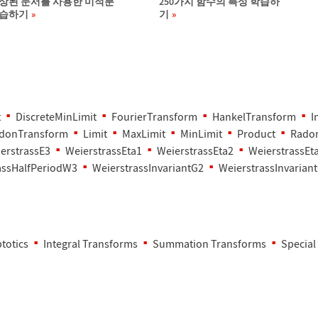
상된 문서를 사용한 미적분
250가지 함수의 특성 학습하
습하기
기
t
DiscreteMinLimit
FourierTransform
HankelTransform
I
adonTransform
Limit
MaxLimit
MinLimit
Product
Rado
erstrassE3
WeierstrassEta1
WeierstrassEta2
WeierstrassEt
assHalfPeriodW3
WeierstrassInvariantG2
WeierstrassInvarian
totics
Integral Transforms
Summation Transforms
Special