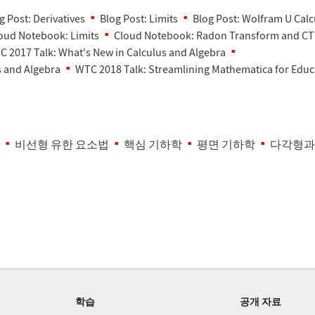
g Post: Derivatives
Blog Post: Limits
Blog Post: Wolfram U Calc
oud Notebook: Limits
Cloud Notebook: Radon Transform and CT
 2017 Talk: What's New in Calculus and Algebra
s and Algebra
WTC 2018 Talk: Streamlining Mathematica for Educ
비선형 유한 요소법
핵심 기하학
평면 기하학
다각형과
학습
공개 자료