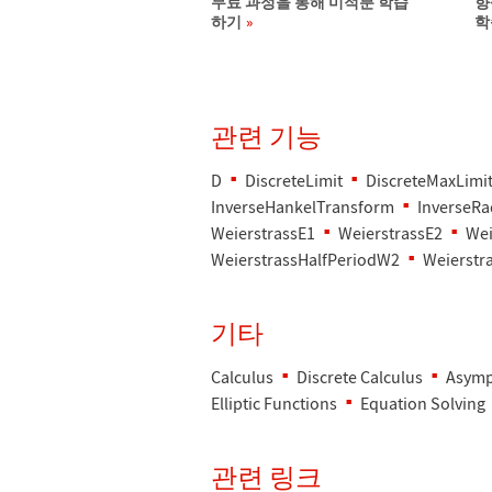
무료 과정을 통해 미적분 학습
향
하기
학
관련 기능
D
DiscreteLimit
DiscreteMaxLimi
InverseHankelTransform
InverseR
WeierstrassE1
WeierstrassE2
Wei
WeierstrassHalfPeriodW2
Weierstr
기타
Calculus
Discrete Calculus
Asymp
Elliptic Functions
Equation Solving
관련 링크