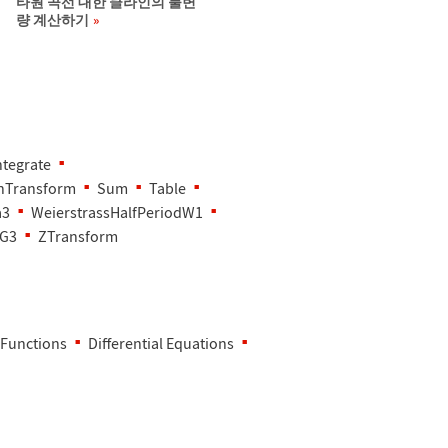
타원 곡선 대한 클라인의 불변
량 계산하기
ntegrate
nTransform
Sum
Table
a3
WeierstrassHalfPeriodW1
tG3
ZTransform
 Functions
Differential Equations