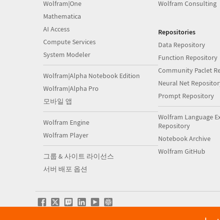
Wolfram|One
Wolfram Consulting
Mathematica
AI Access
Repositories
Compute Services
Data Repository
System Modeler
Function Repository
Community Paclet Re
Wolfram|Alpha Notebook Edition
Neural Net Repositor
Wolfram|Alpha Pro
Prompt Repository
모바일 앱
Wolfram Language E
Wolfram Engine
Repository
Wolfram Player
Notebook Archive
Wolfram GitHub
그룹 & 사이트 라이선스
서버 배포 옵션