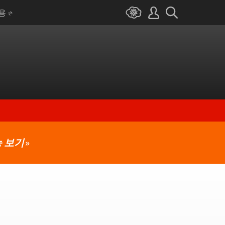
I용
 보기
»