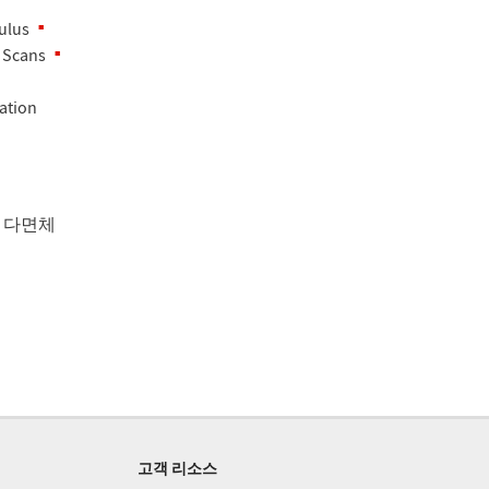
ulus
 Scans
ation
 다면체
고객 리소스