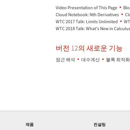
Video Presentation of This Page
Blo
Cloud Notebook: Nth Derivatives
Cl
WTC 2017 Talk: Limits Unlimited
WTC
WTC 2018 Talk: What's New in Calculu
버전 12의 새로운 기능
점근 해석
대수계산
볼록 최적화
제품
컨설팅