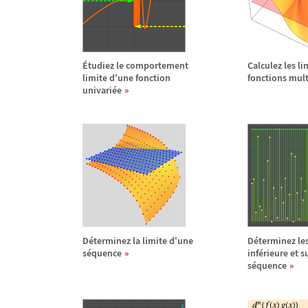
É
tudiez le comportement
Calculez les li
limite d'une fonction
fonctions mult
univari
é
e
D
é
terminez la limite d'une
D
é
terminez les
s
é
quence
inf
é
rieure et s
s
é
quence