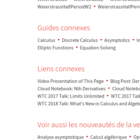
WeierstrassHalfPeriodW2
WeierstrassHalfPer
Guides connexes
Calculus
Discrete Calculus
Asymptotics
I
Elliptic Functions
Equation Solving
Liens connexes
Video Presentation of This Page
Blog Post: Der
Cloud Notebook: Nth Derivatives
Cloud Notebo
WTC 2017 Talk: Limits Unlimited
WTC 2017 Talk
WTC 2018 Talk: What's New in Calculus and Alge
Voir aussi les nouveaut
é
s de la v
Analyse asymptotique
Calcul alg
é
brique
Op