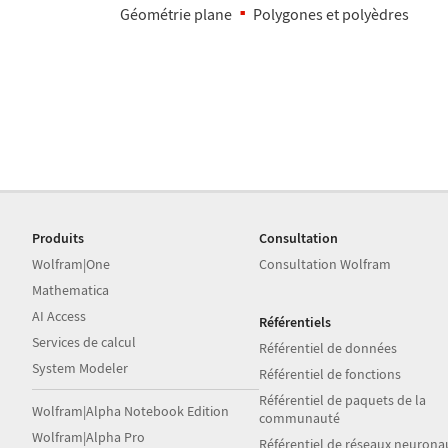
G
é
om
é
trie plane
Polygones et poly
è
dres
Produits
Consultation
Wolfram|One
Consultation Wolfram
Mathematica
AI Access
Référentiels
Services de calcul
Référentiel de données
System Modeler
Référentiel de fonctions
Référentiel de paquets de la
Wolfram|Alpha Notebook Edition
communauté
Wolfram|Alpha Pro
Référentiel de réseaux neurona