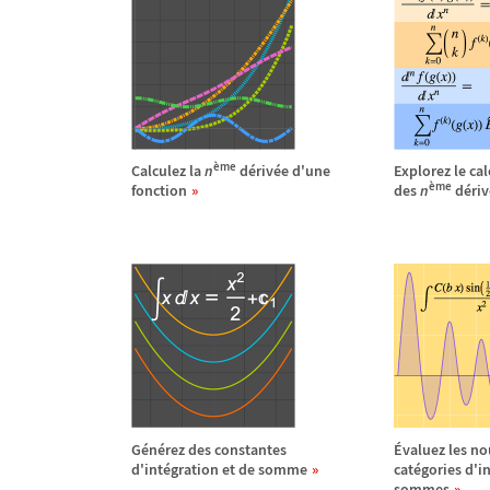
ème
Calculez la
n
d
é
riv
é
e d'une
Explorez le cal
ème
fonction
des
n
d
é
riv
G
é
n
é
rez des constantes
É
valuez les no
d'int
é
gration et de somme
cat
é
gories d'i
sommes