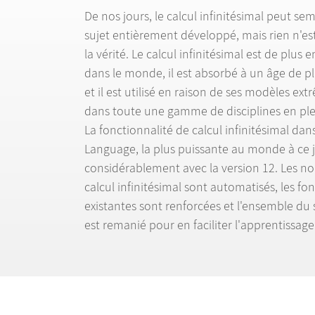
De nos jours, le calcul infinit
é
simal peut se
sujet enti
è
rement d
é
velopp
é
, mais rien n'es
la v
é
rit
é
. Le calcul infinit
é
simal est de plus e
dans le monde, il est absorb
é
à
un
â
ge de pl
et il est utilis
é
en raison de ses mod
è
les extr
dans toute une gamme de disciplines en ple
La fonctionnalit
é
de calcul infinit
é
simal dan
Language, la plus puissante au monde
à
ce 
consid
é
rablement avec la version 12. Les n
calcul infinit
é
simal sont automatis
é
s, les fo
existantes sont renforc
é
es et l'ensemble du 
est remani
é
pour en faciliter l'apprentissage 