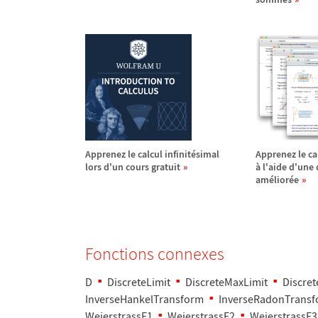
Apprenez le calcul infinit
é
simal
Apprenez le cal
lors d'un cours gratuit
à
l'aide d'une
am
é
lior
é
e
Fonctions connexes
D
DiscreteLimit
DiscreteMaxLimit
Discret
InverseHankelTransform
InverseRadonTrans
WeierstrassE1
WeierstrassE2
WeierstrassE3