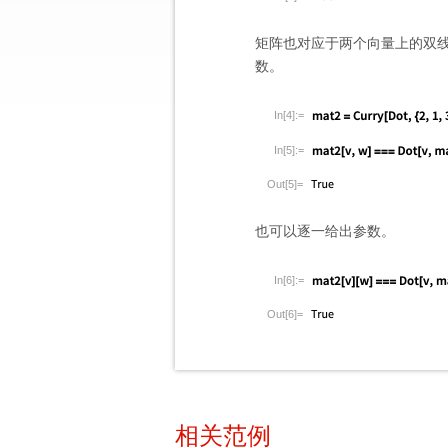
矩阵也对应于两个向量上的双
数。
In[4]:=
In[5]:=
Out[5]=
也可以逐一给出参数。
In[6]:=
Out[6]=
相关范例