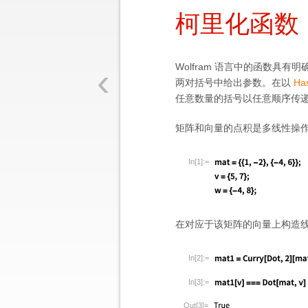
柯里化函数
‹
Wolfram 语言中的函数
两对括号中给出参数。在以
Has
任意数量的括号以任意顺序传
矩阵和向量的点积是多线性操
In[1]:=
在对应于该矩阵的向量上构造
In[2]:=
In[3]:=
Out[3]=