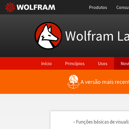
Produtos
Consul
Wolfram L
Início
Princípios
Usos
Nov
A versão mais recen
Fun
ç
õ
es b
á
sicas de visual