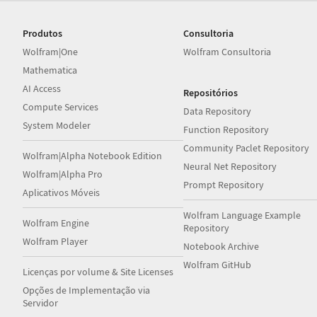
Produtos
Consultoria
Wolfram|One
Wolfram Consultoria
Mathematica
AI Access
Repositórios
Compute Services
Data Repository
System Modeler
Function Repository
Community Paclet Repository
Wolfram|Alpha Notebook Edition
Neural Net Repository
Wolfram|Alpha Pro
Prompt Repository
Aplicativos Móveis
Wolfram Language Example
Wolfram Engine
Repository
Wolfram Player
Notebook Archive
Wolfram GitHub
Licenças por volume & Site Licenses
Opções de Implementação via
Servidor