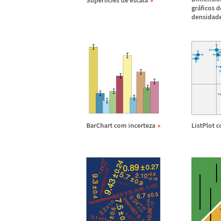
Superf
í
cies de escala
gr
á
ficos 
densidad
BarChart com incerteza
ListPlot 