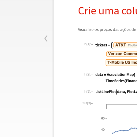
Crie uma col
‹
Visualize os pre
ç
os das a
ç
õ
es de
In[1]:=
In[2]:=
In[3]:=
Out[3]=