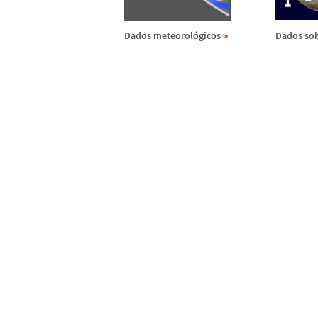
Dados meteorol
ó
gicos
Dados sob