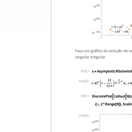
Fa
ç
a um gr
á
fico da solu
ç
ã
o de 
singular irregular.
In[3]:=
Out[3]=
In[4]:=
Out[4]=