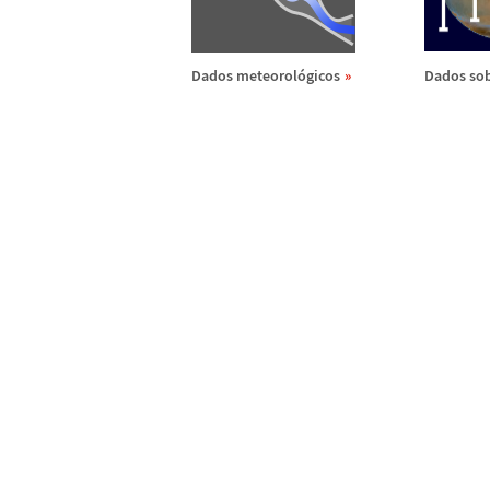
Dados meteorol
ó
gicos
Dados sob