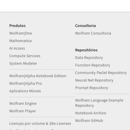
Produtos
Consultoria
Wolfram|One
Wolfram Consultoria
Mathematica
AI Access
Repositórios
Compute Services
Data Repository
System Modeler
Function Repository
Community Paclet Repository
Wolfram|Alpha Notebook Edition
Neural Net Repository
Wolfram|Alpha Pro
Prompt Repository
Aplicativos Móveis
Wolfram Language Example
Wolfram Engine
Repository
Wolfram Player
Notebook Archive
Wolfram GitHub
Licenças por volume & Site Licenses