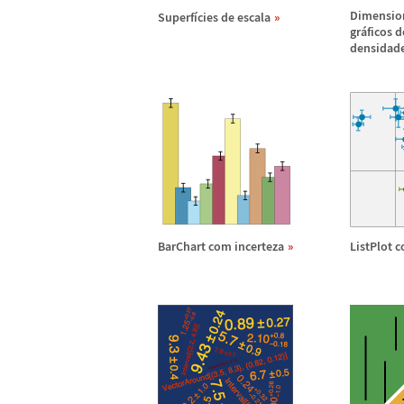
Dimensio
Superf
í
cies de escala
gr
á
ficos 
densidad
BarChart com incerteza
ListPlot 