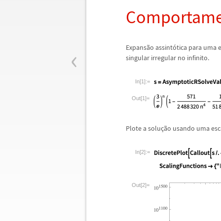
Comportamen
‹
Expans
ã
o assint
ó
tica para uma 
singular irregular no infinito.
In[1]:=
Out[1]=
Plote a solu
ç
ã
o usando uma esca
In[2]:=
Out[2]=