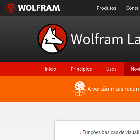
Produtos
Consul
Wolfram L
Início
Princípios
Usos
Nov
A versão mais recen
Fun
ç
õ
es b
á
sicas de visual