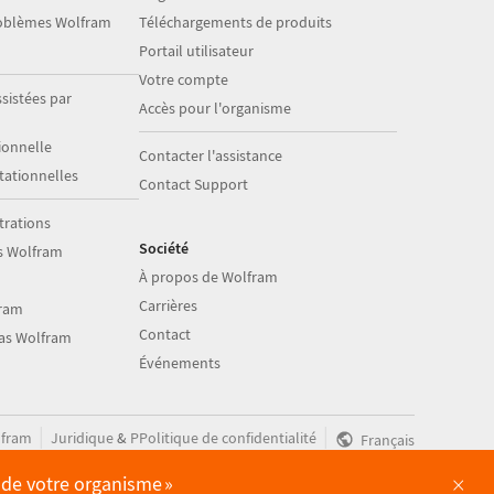
roblèmes Wolfram
Téléchargements de produits
Portail utilisateur
Votre compte
sistées par
Accès pour l'organisme
onnelle
Contacter l'assistance
ationnelles
Contact Support
trations
Société
s Wolfram
À propos de Wolfram
Carrières
fram
Contact
ias Wolfram
Événements
|
|
fram
Juridique
&
PPolitique de confidentialité
Français
×
e de votre organisme