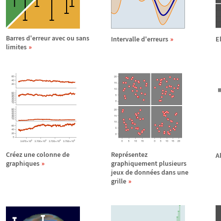
Barres d'erreur avec ou sans
Intervalle d'erreurs
E
limites
Cr
é
ez une colonne de
Repr
é
sentez
A
graphiques
graphiquement plusieurs
jeux de donn
é
es dans une
grille