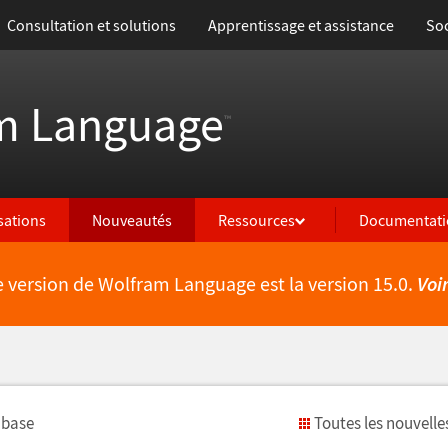
Consultation et solutions
Apprentissage et assistance
Soc
m Language
™
isations
Nouveautés
Ressources
Documentati
e version de Wolfram Language est la version 15.0.
Voi
 base
Toutes les nouvelle