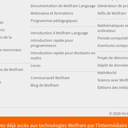
Documentation de Wolfram Language
Générateur de p
Webinaires et formations
Défis de Wolfram
Programmes pédagogiques
es
Mathématiques as
ons
ordinateur
Introduction à Wolfram Language
s de la
Pensée computati
Introduction rapide pour
programmeurs
Aventures comput
ux neuronaux
Introduction rapide pour étudiants en
Projet de démons
maths
Dépôt de donnée
Livres
es de Wolfram
MathWorld
Communauté Wolfram
Science avec Wol
s
Blog de Wolfram
Éditions des méd
©
2026
Wol
avez déjà accès aux technologies Wolfram par l'intermédiair