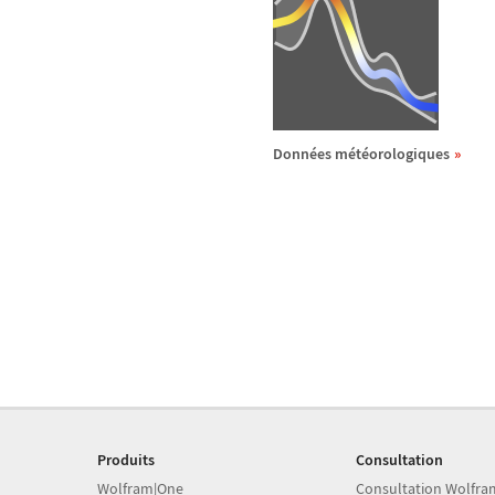
Donn
é
es m
é
t
é
orologiques
Produits
Consultation
Wolfram|One
Consultation Wolfra