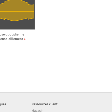
ose quotidienne
'ensoleillement
ques
Ressources client
Magasin