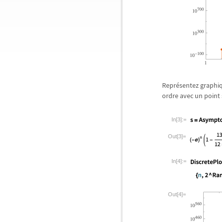
Repr
é
sentez graphi
ordre avec un point s
In[3]:=
Out[3]=
In[4]:=
Out[4]=