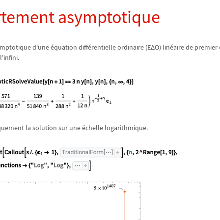
tement asymptotique
mptotique d'une
é
quation diff
é
rentielle ordinaire (E
Δ
O) lin
é
aire de premier
l'infini.
quement la solution sur une
é
chelle logarithmique.