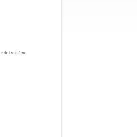
re de troisi
è
me