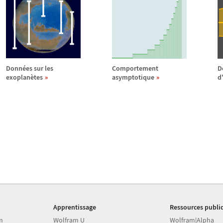
Donn
é
es sur les
Comportement
D
exoplan
è
tes
asymptotique
d
Apprentissage
Ressources publi
m
Wolfram U
Wolfram|Alpha