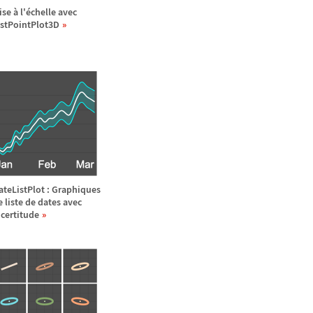
ise
à
l'
é
chelle avec
istPointPlot3D
ateListPlot : Graphiques
e liste de dates avec
ncertitude