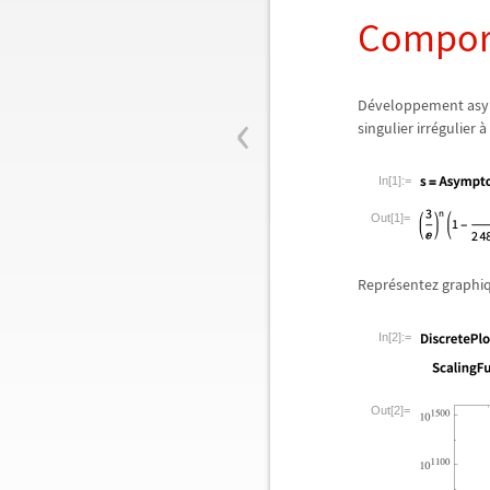
Compor
‹
D
é
veloppement asy
singulier irr
é
gulier
à
In[1]:=
Out[1]=
Repr
é
sentez graphi
In[2]:=
Out[2]=