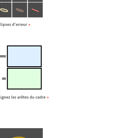
llipses d'erreur
lignez les ar
ê
tes du cadre