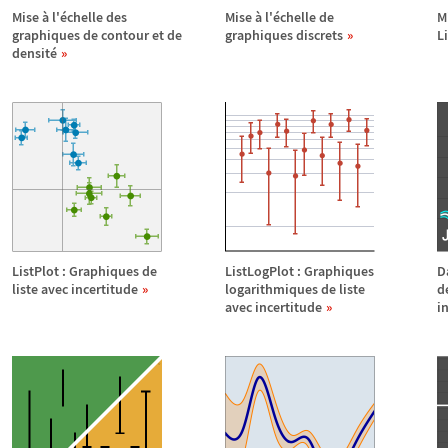
Mise
à
l'
é
chelle des
Mise
à
l'
é
chelle de
M
graphiques de contour et de
graphiques discrets
L
densit
é
ListPlot : Graphiques de
ListLogPlot : Graphiques
D
liste avec incertitude
logarithmiques de liste
d
avec incertitude
i