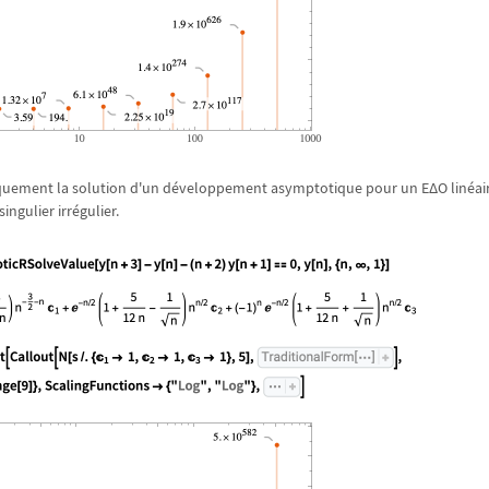
quement la solution d'un d
é
veloppement asymptotique pour un E
Δ
O lin
é
ai
ingulier irr
é
gulier.