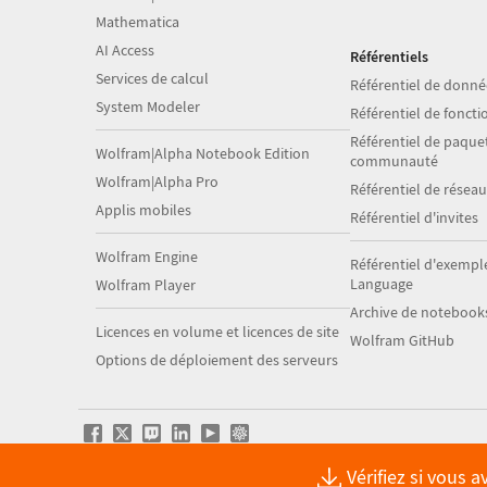
Mathematica
AI Access
Référentiels
Services de calcul
Référentiel de donné
System Modeler
Référentiel de foncti
Référentiel de paquet
Wolfram|Alpha Notebook Edition
communauté
Wolfram|Alpha Pro
Référentiel de résea
Applis mobiles
Référentiel d'invites
Wolfram Engine
Référentiel d'exempl
Language
Wolfram Player
Archive de notebook
Licences en volume et licences de site
Wolfram GitHub
Options de déploiement des serveurs
Vérifiez si vous 