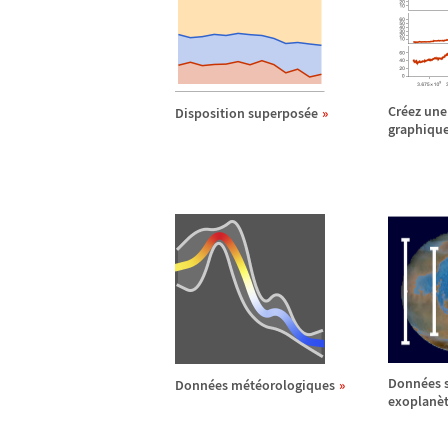
Cr
é
ez une
Disposition superpos
é
e
graphiqu
Donn
é
es 
Donn
é
es m
é
t
é
orologiques
exoplan
è