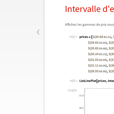
Intervalle d'
‹
Affichez les gammes de prix so
In[1]:=
In[2]:=
Out[2]=