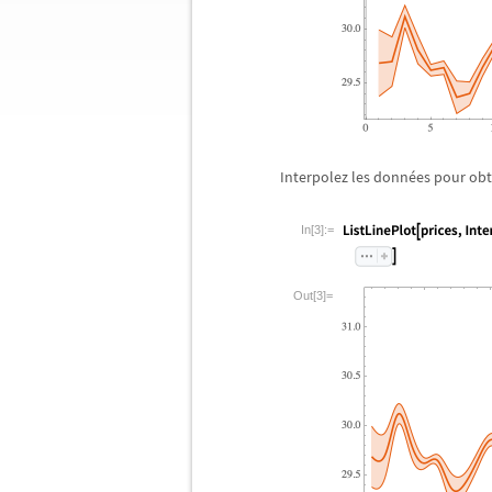
Interpolez les donn
é
es pour obt
In[3]:=
Out[3]=