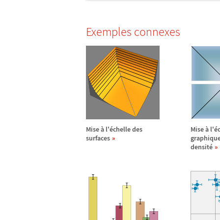
Exemples connexes
Mise
à
l'
é
chelle des
Mise
à
l'
é
surfaces
graphique
densit
é