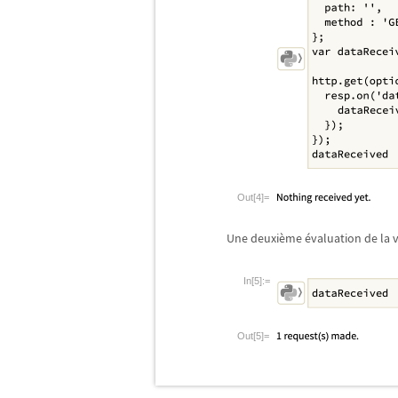
Out[4]=
Une deuxi
è
me
é
valuation de la 
In[5]:=
Out[5]=