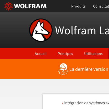
Produits
Consultat
Wolfram L
Accueil
Principes
Utilisations
La dernière version
Int
é
gration de syst
è
mes ex