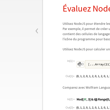
É
valuez Nod
‹
Utilisez NodeJS pour
é
tendre les
Par exemple, il permet de cr
é
er 
contient des cellules de langage
l'ic
ô
ne du programme pour bascu
Utilisez NodeJS pour calculer u
In[1]:=
Out[1]=
Comparez avec Wolfram Langua
In[2]:=
Out[2]=