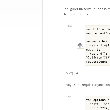
Configurez un serveur NodeJS m
clients connect
é
s.
In[3]:=
Out[3]=
Envoyez une requ
ê
te asynchron
In[4]:=