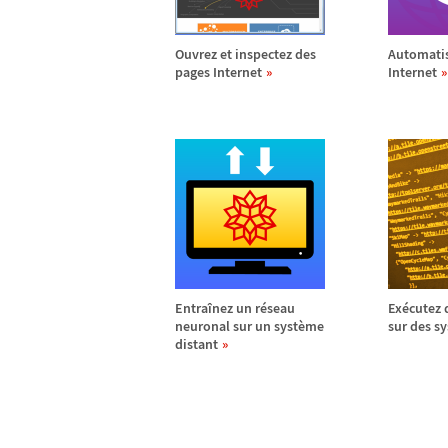
Ouvrez et inspectez des
Automatis
pages Internet
Internet
Entra
î
nez un r
é
seau
Ex
é
cutez
neuronal sur un syst
è
me
sur des sy
distant