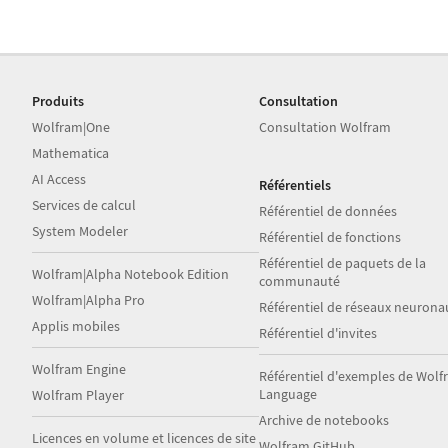
Produits
Consultation
Wolfram|One
Consultation Wolfram
Mathematica
AI Access
Référentiels
Services de calcul
Référentiel de données
System Modeler
Référentiel de fonctions
Référentiel de paquets de la
Wolfram|Alpha Notebook Edition
communauté
Wolfram|Alpha Pro
Référentiel de réseaux neurona
Applis mobiles
Référentiel d'invites
Wolfram Engine
Référentiel d'exemples de Wol
Language
Wolfram Player
Archive de notebooks
Licences en volume et licences de site
Wolfram GitHub