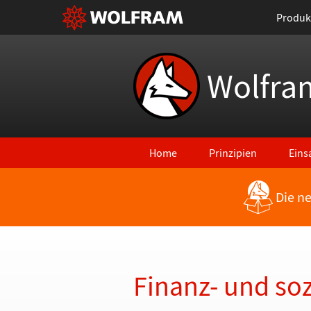
Produk
Wolfra
Home
Prinzipien
Eins
Die n
Zurück zu den neuesten Features
Finanz- und so