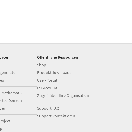
ourcen
Öffentliche Ressourcen
Shop
generator
Produktdownloads
es
User-Portal
Ihr Account
e Mathematik
Zugriff über Ihre Organisation
ertes Denken
uer
Support FAQ
Support kontaktieren
roject
op