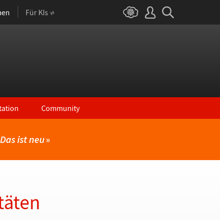
men
Für KIs
ation
Community
Das ist neu
»
täten