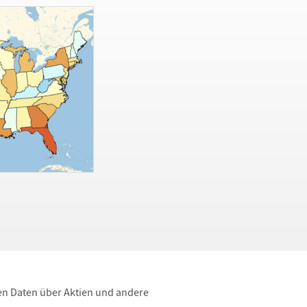
len Daten
ü
ber Aktien und andere