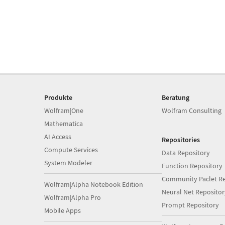
Produkte
Beratung
Wolfram|One
Wolfram Consulting
Mathematica
AI Access
Repositories
Compute Services
Data Repository
System Modeler
Function Repository
Community Paclet Re
Wolfram|Alpha Notebook Edition
Neural Net Repositor
Wolfram|Alpha Pro
Prompt Repository
Mobile Apps