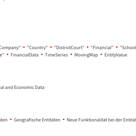
Company"
"Country"
"DistrictCourt"
"Financial"
"School
e"
FinancialData
TimeSeries
MovingMap
EntityValue
ial and Economic Data
ä
ten
Geografische Entit
ä
ten
Neue Funktionalit
ä
t bei der Entit
ä