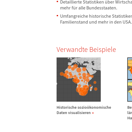
Detaillierte Statistiken
ü
ber Wirtscha
mehr f
ü
r alle Bundesstaaten.
Umfangreiche historische Statistik
Familienstand und mehr in den USA.
Verwandte Beispiele
Historische sozio
ö
konomische
Be
Daten visualisieren
l
ä
Ha