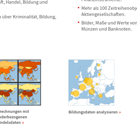
ft, Handel, Bildung und
Mehr als 100 Zeitreihenobj
Aktiengesellschaften.
en
ü
ber Kriminalit
ä
t, Bildung,
Bilder, Ma
ß
e und Werte vo
M
ü
nzen und Banknoten.
rechnungen mit
Bildungsdaten analysieren
nderbezogenen
ndelsdaten