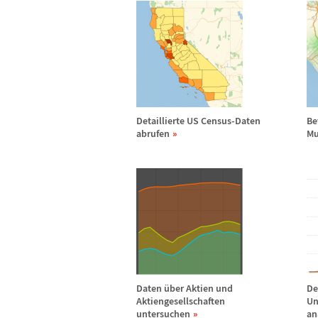
Detaillierte US Census-Daten
Be
abrufen
Mu
Daten
ü
ber Aktien und
De
Aktiengesellschaften
Un
untersuchen
an