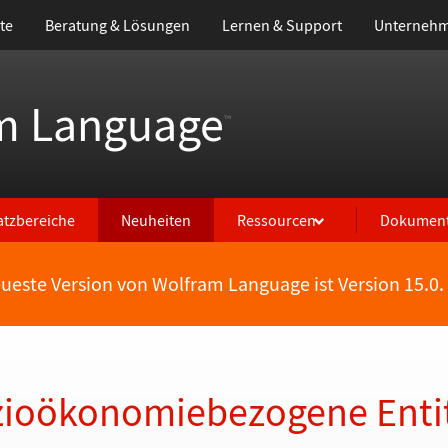
te
Beratung & Lösungen
Lernen & Support
Unterneh
m Language
™
atzbereiche
Neuheiten
Ressourcen
Dokument
eueste Version von Wolfram Language ist Version 15.0.
zioökonomiebezogene Enti