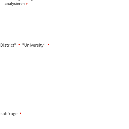
analysieren
District"
"University"
tsabfrage