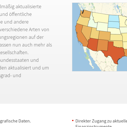
elm
ä
ß
ig aktualisierte
e und
ö
ffentliche
e und andere
e verschiedene Arten von
ungsregionen auf der
assen nun auch mehr als
esellschaften.
Bundesstaaten und
en aktualisiert und um
sgrad- und
rafische Daten.
Direkter Zugang zu aktuel
Finanzinstrumente.