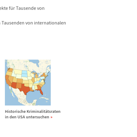
ekte f
ü
r Tausende von
n Tausenden von internationalen
Historische Kriminalit
ä
tsraten
in den USA untersuchen