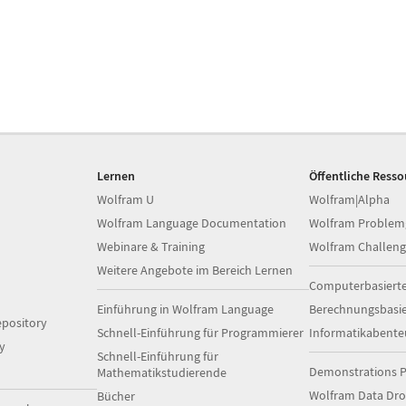
Lernen
Öffentliche Ress
Wolfram U
Wolfram|Alpha
Wolfram Language Documentation
Wolfram Problem
Webinare & Training
Wolfram Challeng
Weitere Angebote im Bereich Lernen
Computerbasiert
Einführung in Wolfram Language
Berechnungsbasi
pository
Schnell-Einführung für Programmierer
Informatikabente
y
Schnell-Einführung für
Demonstrations P
Mathematikstudierende
Wolfram Data Dr
Bücher