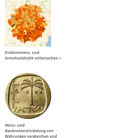
Einkommens- und
Armutsstatistik untersuchen
M
ü
nz- und
Banknotenst
ü
ckelung von
W
ä
hrungen vergleichen und