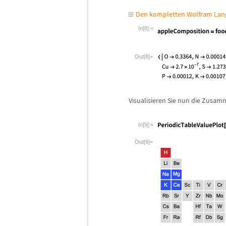
Den kompletten Wolfram Lang
In[8]:=
Out[8]=
Visualisieren Sie nun die Zusa
In[9]:=
Out[9]=