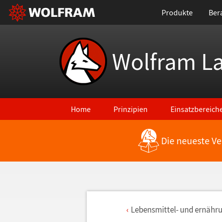
Produkte
Ber
Wolfram L
Home
Prinzipien
Einsatzbereich
Die neueste Ve
Lebensmittel- und ern
ä
hru