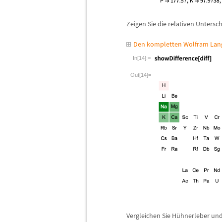
Zeigen Sie die relativen Unters
Den kompletten Wolfram Lang
In[14]:=
Out[14]=
Vergleichen Sie H
ü
hnerleber un