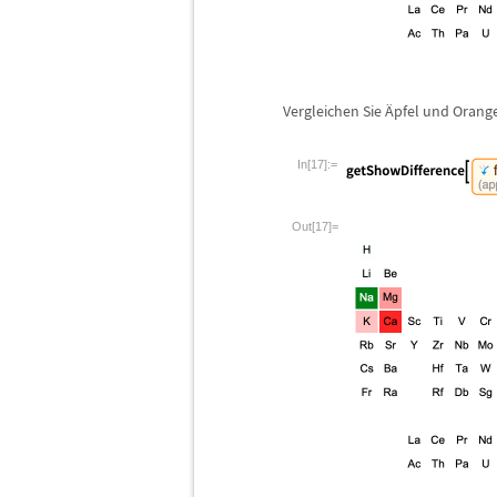
Vergleichen Sie
Ä
pfel und Orang
In[17]:=
Out[17]=