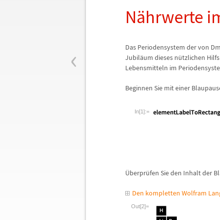
N
ä
hrwerte i
‹
Das Periodensystem der von Dmi
Jubil
ä
um dieses n
ü
tzlichen Hil
Lebensmitteln im Periodensystem
Beginnen Sie mit einer Blaupau
In[1]:=
Ü
berpr
ü
fen Sie den Inhalt der B
Den kompletten Wolfram Lang
Out[2]=