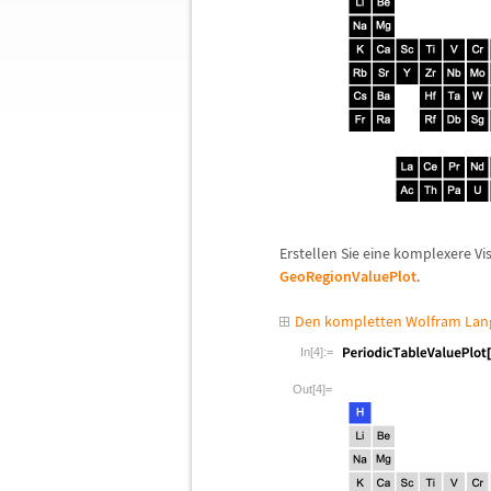
Erstellen Sie eine komplexere V
GeoRegionValuePlot
.
Den kompletten Wolfram Lang
In[4]:=
Out[4]=