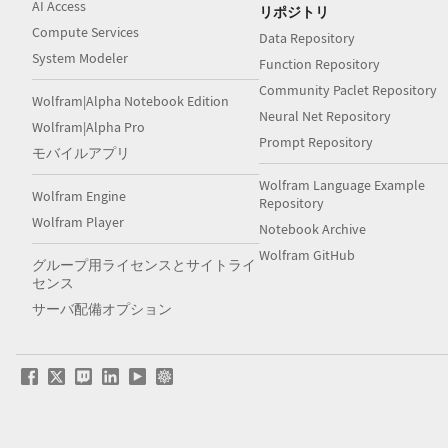
AI Access
リポジトリ
Compute Services
Data Repository
System Modeler
Function Repository
Community Paclet Repository
Wolfram|Alpha Notebook Edition
Neural Net Repository
Wolfram|Alpha Pro
Prompt Repository
モバイルアプリ
Wolfram Language Example
Wolfram Engine
Repository
Wolfram Player
Notebook Archive
Wolfram GitHub
グループ用ライセンスとサイトライ
センス
サーバ配備オプション