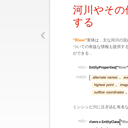
河川やその
する
‹
"River"
実体は，主な河川の流
ついての有益な情報も提供す
ができる．
In[1]:=
Out[1]=
ミシシッピ川に注ぎ込む有名
In[2]:=