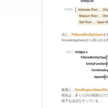
Out[2]=
次に，
FilteredEntityClass
を
Knowledgebaseから得ら
In[3]:=
最後に，
GeoRegionValuePlo
視化は，多くの川の経路だけ
様子をほぼなぞっている．