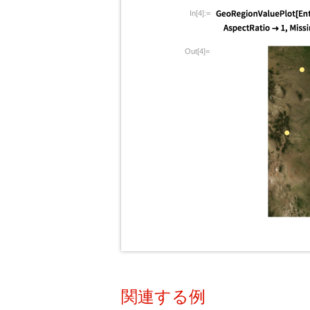
In[4]:=
Out[4]=
関連する例