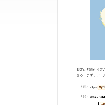
特定の都市が指定
きる．まず，デー
In[3]:=
In[4]:=