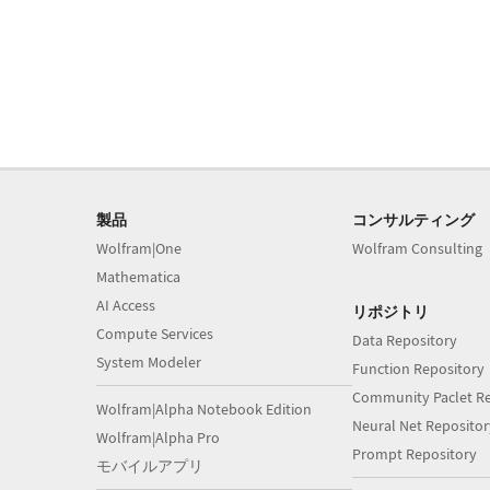
製品
コンサルティング
Wolfram|One
Wolfram Consulting
Mathematica
AI Access
リポジトリ
Compute Services
Data Repository
System Modeler
Function Repository
Community Paclet Re
Wolfram|Alpha Notebook Edition
Neural Net Repositor
Wolfram|Alpha Pro
Prompt Repository
モバイルアプリ