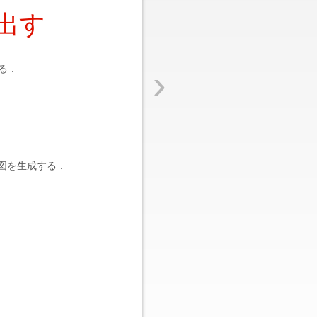
出す
›
る．
図を生成する．