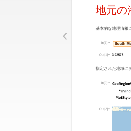
地元の
‹
基本的な地理情報
In[1]:=
Out[1]=
指定された地域に
In[2]:=
Out[2]=