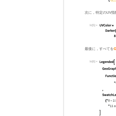
次に，特定のUV
In[5]:=
最後に，すべてを
G
In[6]:=