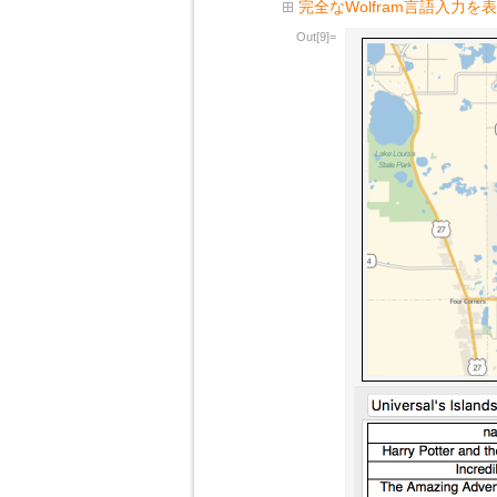
完全なWolfram言語入力を
Out[9]=