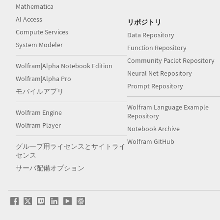
Mathematica
AI Access
リポジトリ
Compute Services
Data Repository
System Modeler
Function Repository
Community Paclet Repository
Wolfram|Alpha Notebook Edition
Neural Net Repository
Wolfram|Alpha Pro
Prompt Repository
モバイルアプリ
Wolfram Language Example
Wolfram Engine
Repository
Wolfram Player
Notebook Archive
Wolfram GitHub
グループ用ライセンスとサイトライ
センス
サーバ配備オプション