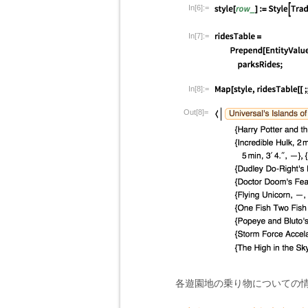
In[6]:=
In[7]:=
In[8]:=
Out[8]=
各遊園地の乗り物についての