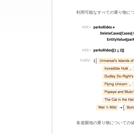
利用可能なすべての乗り物に
In[4]:=
In[5]:=
Out[5]=
各遊園地の乗り物についての