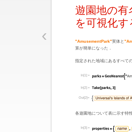
遊園地の有
を可視化す
‹
"AmusementPark"
実体と
"Am
算が簡単になった．
指定された地域にあるすべて
In[1]:=
In[2]:=
Out[2]=
各遊園地について表に示す特
In[3]:=