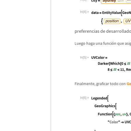
In[4]:=
preferencias de desarrollad
Luego haga una funci
ó
n que asi
In[5]:=
Finalmente, graficar todo con
Ge
In[6]:=