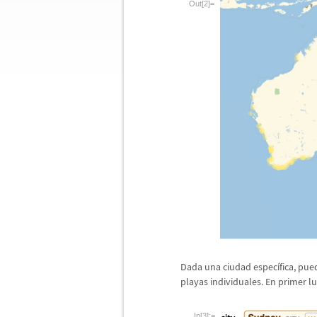
Out[2]=
Dada una ciudad espec
í
fica, pu
playas individuales. En primer lu
In[3]:=