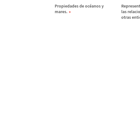
Propiedades de oc
é
anos y
Represent
mares.
las relaci
otras ent