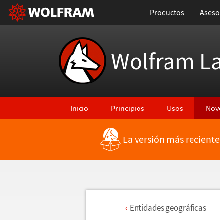
Productos
Aseso
Wolfram L
Inicio
Principios
Usos
Nov
La versión más reciente
Entidades geogr
á
ficas