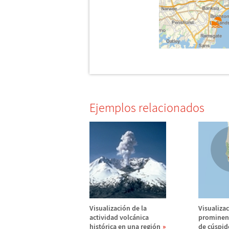
Ejemplos relacionados
Visualizaci
ó
n de la
Visualizac
actividad volc
á
nica
prominenc
hist
ó
rica en una regi
ó
n
de c
ú
spid