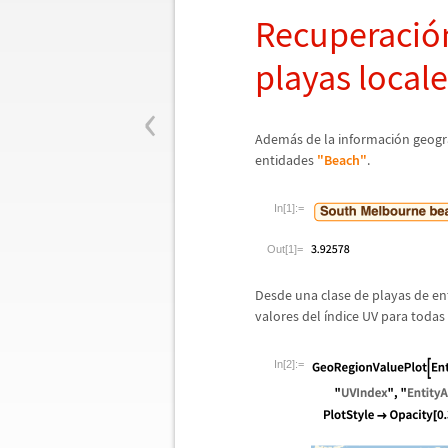
Recuperaci
ó
playas local
‹
Adem
á
s de la informaci
ó
n geogr
entidades
"Beach"
.
In[1]:=
Out[1]=
Desde una clase de playas de en
valores del
í
ndice UV para todas 
In[2]:=