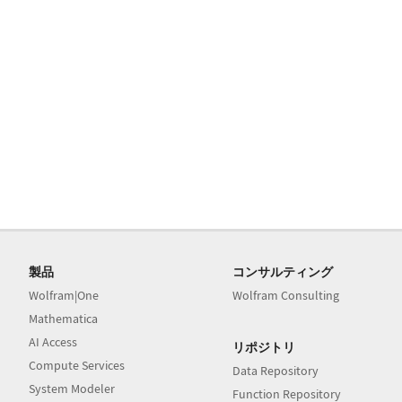
製品
コンサルティング
Wolfram|One
Wolfram Consulting
Mathematica
AI Access
リポジトリ
Compute Services
Data Repository
System Modeler
Function Repository