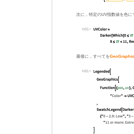
次に，特定のUV指数値を色に
In[5]:=
最後に，すべてを
GeoGraphi
In[6]:=