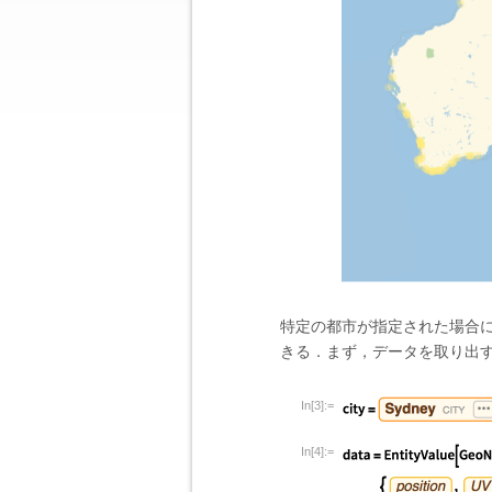
特定の都市が指定された場合
きる．まず，データを取り出
In[3]:=
In[4]:=