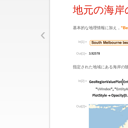
地元の海岸
‹
基本的な地理情報に加え，
"Be
In[1]:=
Out[1]=
指定された地域にある海岸の
In[2]:=
Out[2]=