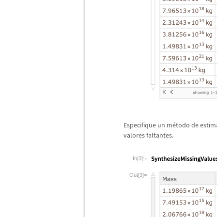
Especifique un m
é
todo de estim
valores faltantes.
In[3]:=
Out[3]=