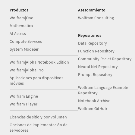
Productos
Asesoramiento
Wolfram|One
Wolfram Consulting
Mathematica
AI Access
Repositorios
Compute Services
Data Repository
System Modeler
Function Repository
Community Paclet Repository
Wolfram|Alpha Notebook Edition
Neural Net Repository
Wolfram|Alpha Pro
Prompt Repository
Aplicaciones para dispositivos
móviles
Wolfram Language Example
Repository
Wolfram Engine
Notebook Archive
Wolfram Player
Wolfram GitHub
Licencias de sitio y por volumen
Opciones de implementación de
servidores