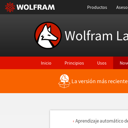
Productos
Aseso
Wolfram L
Inicio
Principios
Usos
Nov
La versión más reciente
Aprendizaje autom
á
tico d