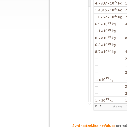
SynthesizeMissingValues
permit