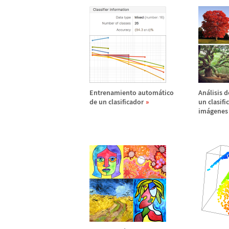
Entrenamiento autom
á
tico
An
á
lisis 
de un clasificador
un clasifi
im
á
genes