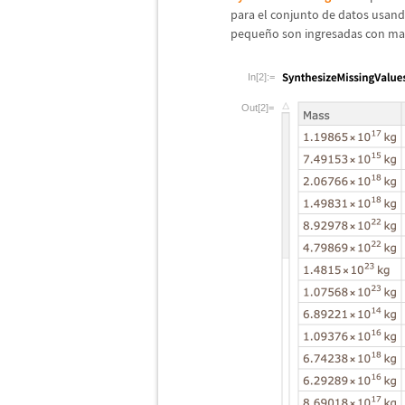
para el conjunto de datos usan
peque
ñ
o son ingresadas con m
In[2]:=
Out[2]=