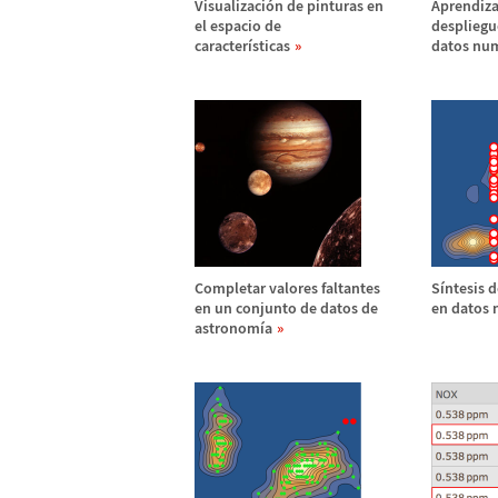
Visualizaci
ó
n de pinturas en
Aprendiza
el espacio de
despliegu
caracter
í
sticas
datos nu
Completar valores faltantes
S
í
ntesis d
en un conjunto de datos de
en datos
astronom
í
a