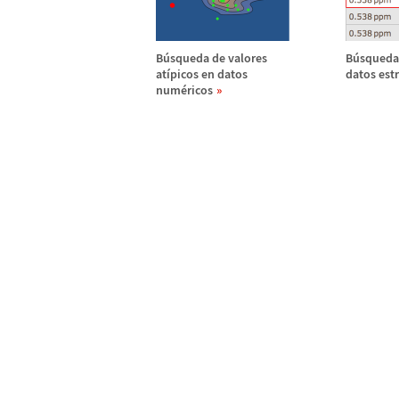
B
ú
squeda de valores
B
ú
squeda
at
í
picos en datos
datos est
num
é
ricos