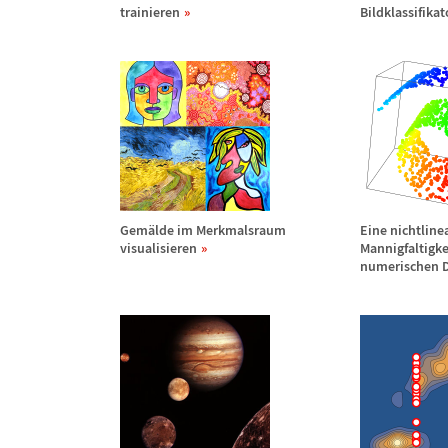
trainieren
Bildklassifika
Gem
ä
lde im Merkmalsraum
Eine nichtline
visualisieren
Mannigfaltigke
numerischen D