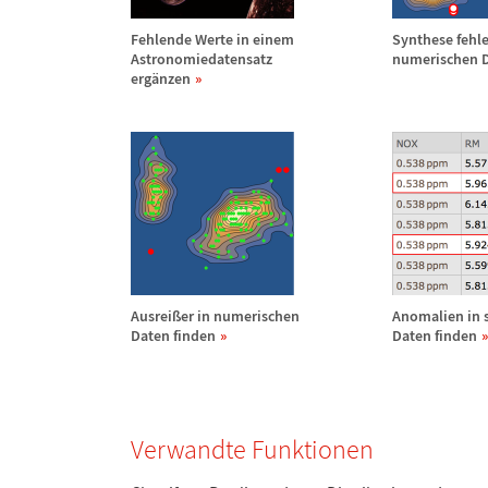
Fehlende Werte in einem
Synthese fehl
Astronomiedatensatz
numerischen 
erg
ä
nzen
Ausrei
ß
er in numerischen
Anomalien in s
Daten finden
Daten finden
Verwandte Funktionen