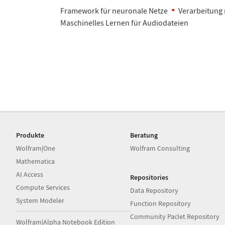
Framework f
ü
r neuronale Netze
Verarbeitung 
Maschinelles Lernen f
ü
r Audiodateien
Produkte
Beratung
Wolfram|One
Wolfram Consulting
Mathematica
AI Access
Repositories
Compute Services
Data Repository
System Modeler
Function Repository
Community Paclet Repository
Wolfram|Alpha Notebook Edition