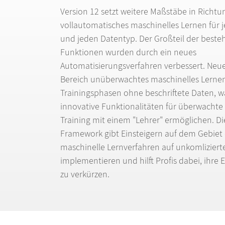
Version 12 setzt weitere Ma
ß
st
ä
be in Richtu
vollautomatisches maschinelles Lernen f
ü
r 
und jeden Datentyp. Der Gro
ß
teil der best
Funktionen wurden durch ein neues
Automatisierungsverfahren verbessert. Neu
Bereich un
ü
berwachtes maschinelles Lerne
Trainingsphasen ohne beschriftete Daten, w
innovative Funktionalit
ä
ten f
ü
r
ü
berwachte 
Training mit einem "Lehrer" erm
ö
glichen. Di
Framework gibt Einsteigern auf dem Gebiet 
maschinelle Lernverfahren auf unkomliziert
implementieren und hilft Profis dabei, ihre 
zu verk
ü
rzen.