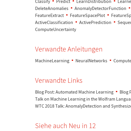
Classify
Predict
LearnDistribution
Learne
DeleteAnomalies
AnomalyDetectorFunction
FeatureExtract
FeatureSpacePlot
FeatureS
ActiveClassification
ActivePrediction
Sequen
ComputeUncertainty
Verwandte Anleitungen
MachineLearning
NeuralNetworks
Compute
Verwandte Links
Blog Post: Automated Machine Learning
Blog 
Talk on Machine Learning in the Wolfram Langu
WTC 2018 Talk: AnomalyDetection and Synthesiz
Siehe auch Neu in 12