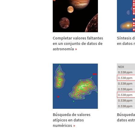
Completar valores faltantes
S
í
ntesis d
en un conjunto de datos de
en datos
astronom
í
a
B
ú
squeda de valores
B
ú
squeda
at
í
picos en datos
datos est
num
é
ricos