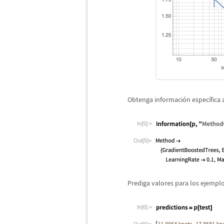
Obtenga informaci
ó
n espec
í
fica
In[5]:=
Out[5]=
Prediga valores para los ejempl
In[6]:=