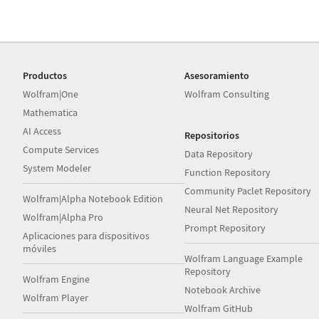
Productos
Asesoramiento
Wolfram|One
Wolfram Consulting
Mathematica
AI Access
Repositorios
Compute Services
Data Repository
System Modeler
Function Repository
Community Paclet Repository
Wolfram|Alpha Notebook Edition
Neural Net Repository
Wolfram|Alpha Pro
Prompt Repository
Aplicaciones para dispositivos
móviles
Wolfram Language Example
Repository
Wolfram Engine
Notebook Archive
Wolfram Player
Wolfram GitHub