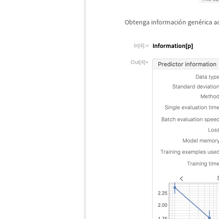
Obtenga informaci
ó
n gen
é
rica a
In[4]:=
Out[4]=