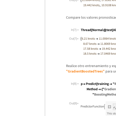
Out[6]=
Compare los valores pronostica
In[7]:=
Out[7]=
Realice otro entrenamiento y esp
"GradientBoostedTrees"
para un
In[8]:=
Out[8]=