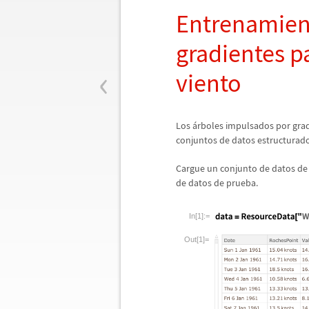
Entrenamien
gradientes pa
‹
viento
Los
á
rboles impulsados por gra
conjuntos de datos estructurado
Cargue un conjunto de datos de 
de datos de prueba.
In[1]:=
Out[1]=