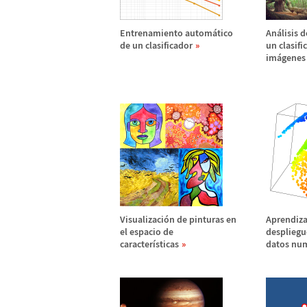
Entrenamiento autom
á
tico
An
á
lisis 
de un clasificador
un clasifi
im
á
genes
Visualizaci
ó
n de pinturas en
Aprendiza
el espacio de
despliegu
caracter
í
sticas
datos nu