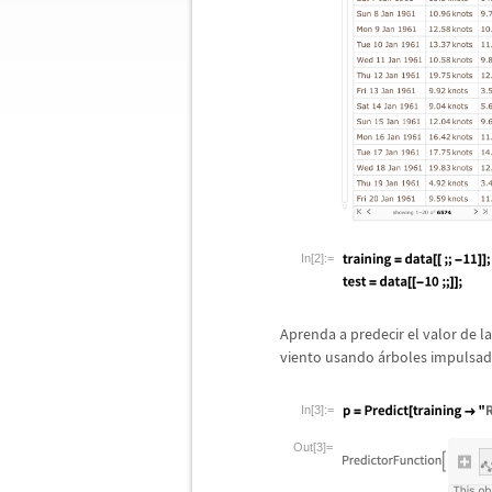
In[2]:=
Aprenda a predecir el valor de l
viento usando
á
rboles impulsad
In[3]:=
Out[3]=