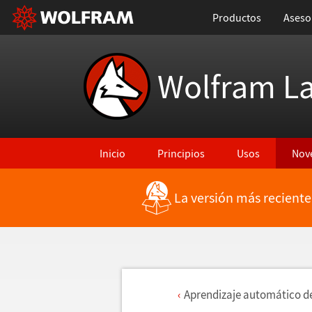
Productos
Aseso
Wolfram L
Inicio
Principios
Usos
Nov
La versión más reciente
Aprendizaje autom
á
tico d