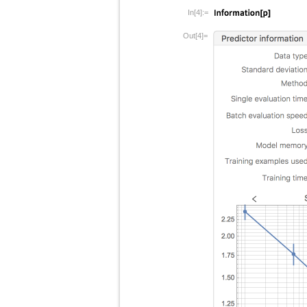
In[4]:=
Out[4]=