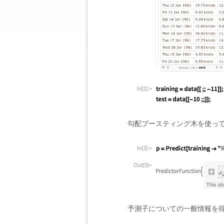
In[2]:=
勾配ブースティング木を使っ
In[3]:=
Out[3]=
予測子についての一般情報を