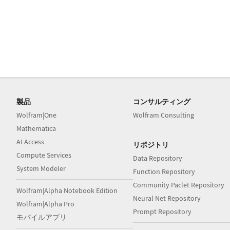
製品
コンサルティング
Wolfram|One
Wolfram Consulting
Mathematica
AI Access
リポジトリ
Compute Services
Data Repository
System Modeler
Function Repository
Community Paclet Repository
Wolfram|Alpha Notebook Edition
Neural Net Repository
Wolfram|Alpha Pro
Prompt Repository
モバイルアプリ