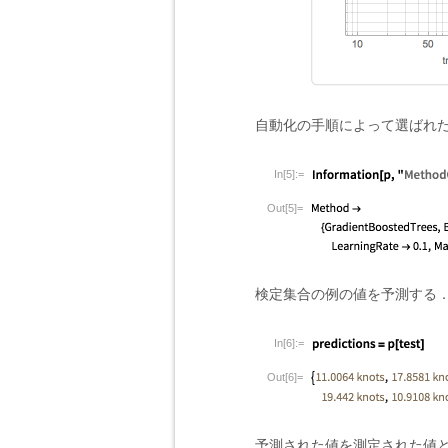
自動化の手順によって選ばれ
In[5]:=
Out[5]=
検定集合の例の値を予測する
In[6]:=
Out[6]=
予測された値を測定された値