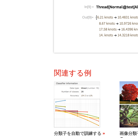
In[9]:=
Out[9]=
関連する例
分類子を自動で訓練する
画像分類