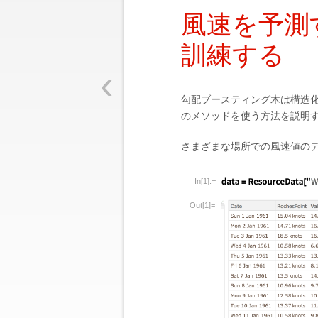
風速を予測
訓練する
‹
勾配ブースティング木は構造
のメソッドを使う方法を説明
さまざまな場所での風速値の
In[1]:=
Out[1]=