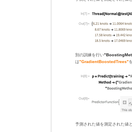
In[7]:=
Out[7]=
別の訓練を行い
"BoostingMe
は
"GradientBoostedTrees"
In[8]:=
Out[8]=
予測された値を測定された値