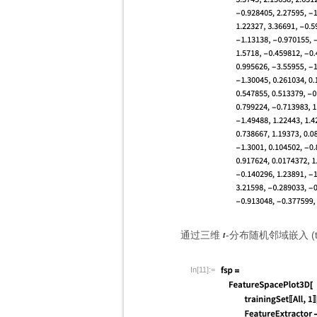
通过三维
-分布随机邻域嵌入 (
In[11]:=