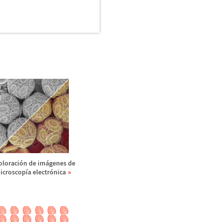
oloraci
ó
n de im
á
genes de
icroscop
í
a electr
ó
nica