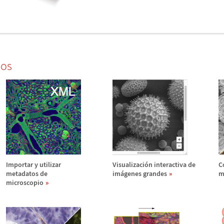
dos
Importar y utilizar
Visualizaci
ó
n interactiva de
C
metadatos de
im
á
genes grandes
m
microscopio