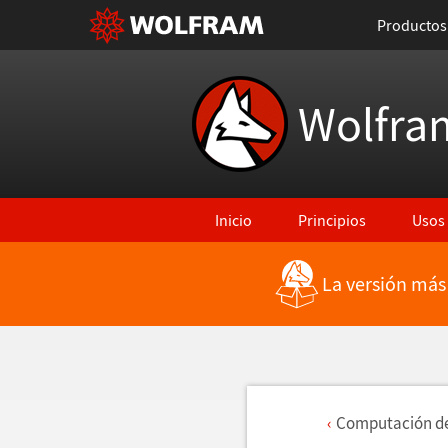
Productos
Wolfra
Inicio
Principios
Usos
La versión más
Computaci
ó
n d