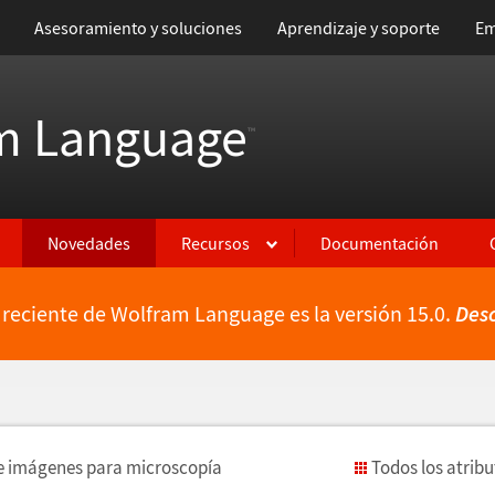
Asesoramiento y soluciones
Aprendizaje y soporte
Em
m Language
™
Novedades
Recursos
Documentación
 reciente de Wolfram Language es la versión 15.0.
Des
e im
á
genes para microscop
í
a
Todos los atrib