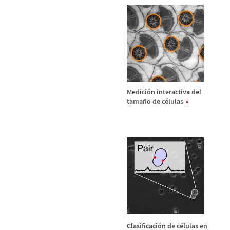
Medici
ó
n interactiva del
tama
ñ
o de c
é
lulas
Clasificaci
ó
n de c
é
lulas en