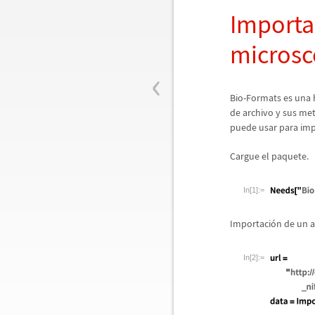
Importa
microsc
‹
Bio-Formats es una 
de archivo y sus me
puede usar para imp
Cargue el paquete.
In[1]:=
Importaci
ó
n de un a
In[2]:=