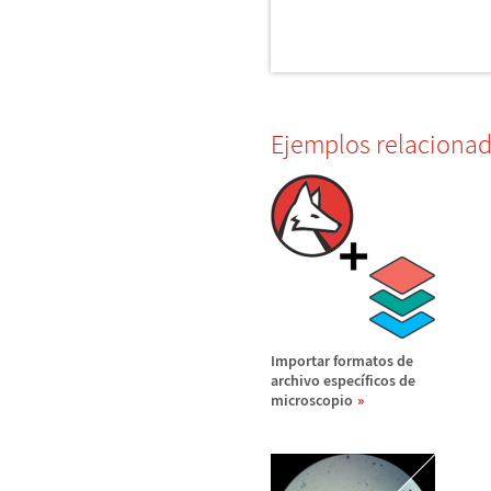
Ejemplos relaciona
Importar formatos de
archivo espec
í
ficos de
microscopio