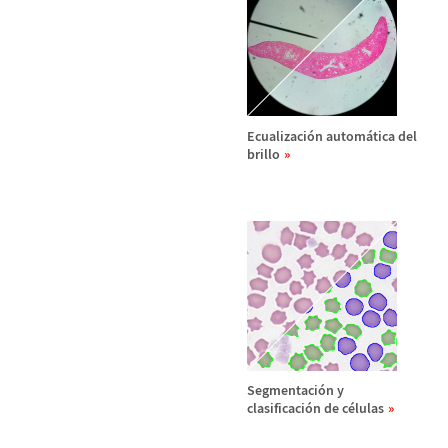
Ecualizaci
ó
n autom
á
tica del
brillo
Segmentaci
ó
n y
clasificaci
ó
n de c
é
lulas