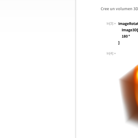
Cree un volumen 3D a
In[3]:=
In[4]:=