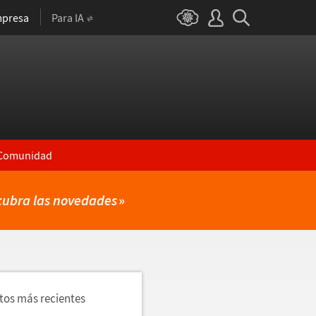
presa
Para IA
Comunidad
cubra las novedades
»
utos más recientes