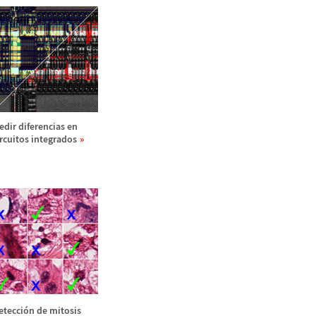
edir diferencias en
ircuitos integrados
etecci
ó
n de mitosis