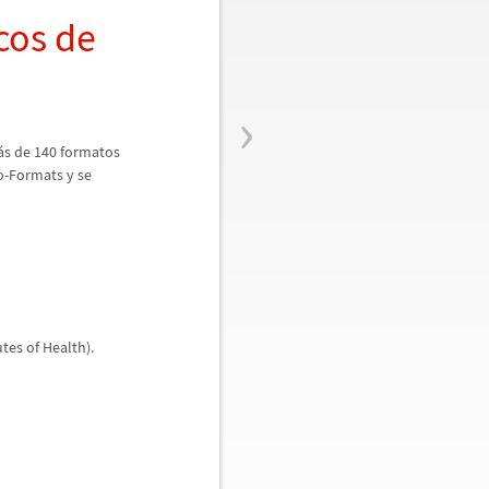
icos de
›
á
s de 140 formatos
o-Formats y se
tes of Health).