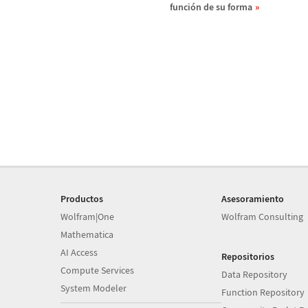
funci
ó
n de su forma
Productos
Asesoramiento
Wolfram|One
Wolfram Consulting
Mathematica
AI Access
Repositorios
Compute Services
Data Repository
System Modeler
Function Repository