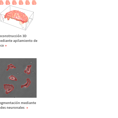
econstrucci
ó
n 3D
ediante apilamiento de
oco
egmentaci
ó
n mediante
edes neuronales