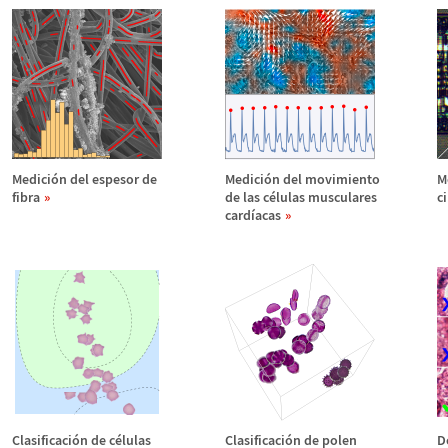
Medici
ó
n del espesor de
Medici
ó
n del movimiento
M
fibra
de las c
é
lulas musculares
c
card
í
acas
Clasificaci
ó
n de c
é
lulas
Clasificaci
ó
n de polen
D