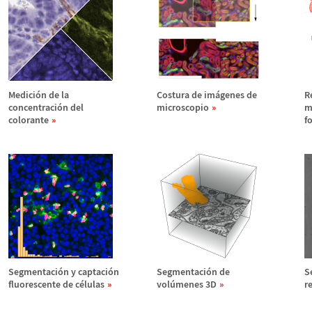
Medici
ó
n de la
Costura de im
á
genes de
R
concentraci
ó
n del
microscopio
m
colorante
f
Segmentaci
ó
n y captaci
ó
n
Segmentaci
ó
n de
S
fluorescente de c
é
lulas
vol
ú
menes 3D
r