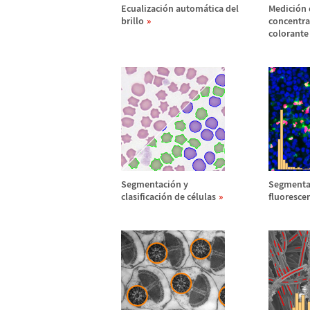
Ecualizaci
ó
n autom
á
tica del
Medici
ó
n 
brillo
concentra
colorante
Segmentaci
ó
n y
Segmenta
clasificaci
ó
n de c
é
lulas
fluorescen