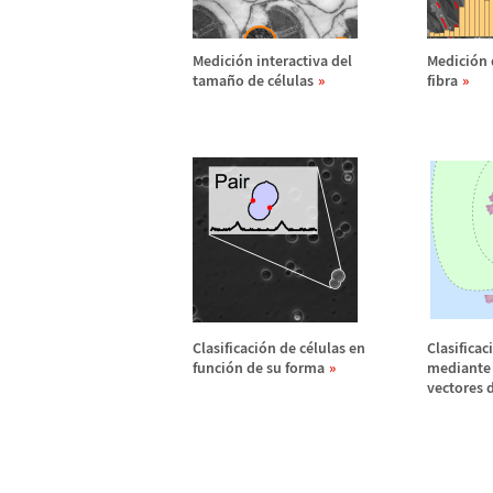
Medici
ó
n interactiva del
Medici
ó
n 
tama
ñ
o de c
é
lulas
fibra
Clasificaci
ó
n de c
é
lulas en
Clasificaci
funci
ó
n de su forma
mediante
vectores 