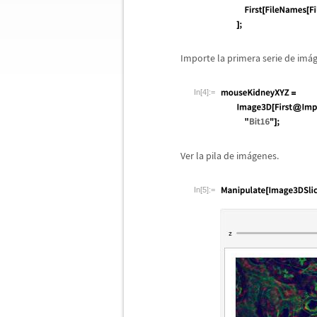
Importe la primera serie de im
á
In[4]:=
Ver la pila de im
á
genes.
In[5]:=