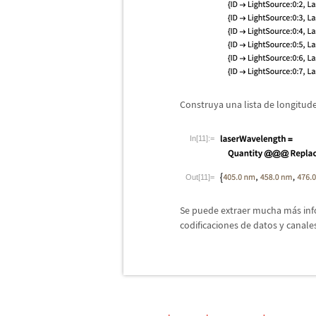
Construya una lista de longitud
In[11]:=
Out[11]=
Se puede extraer mucha m
á
s in
codificaciones de datos y canales