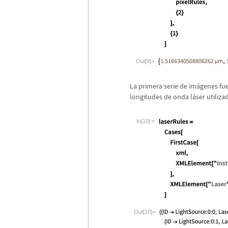
Out[9]=
La primera serie de im
á
genes fue
longitudes de onda l
á
ser utiliz
In[10]:=
Out[10]=