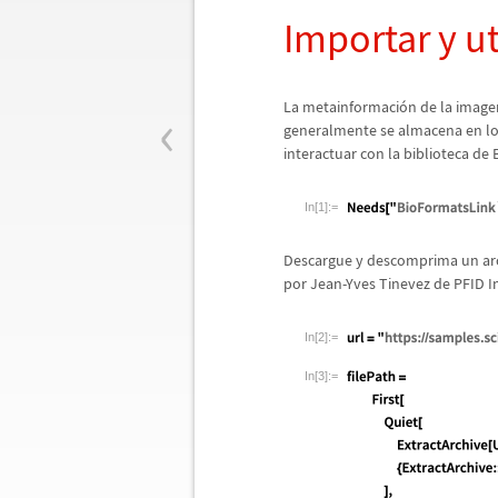
Importar y u
‹
La metainformaci
ó
n de la image
generalmente se almacena en lo
interactuar con la biblioteca de
In[1]:=
Descargue y descomprima un arch
por Jean-Yves Tinevez de PFID 
In[2]:=
In[3]:=