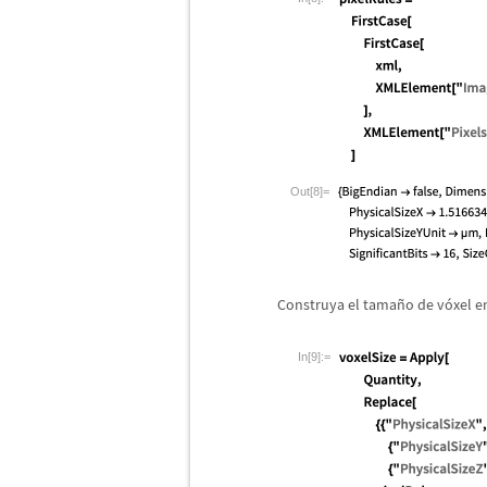
Out[8]=
Construya el tama
ñ
o de v
ó
xel e
In[9]:=