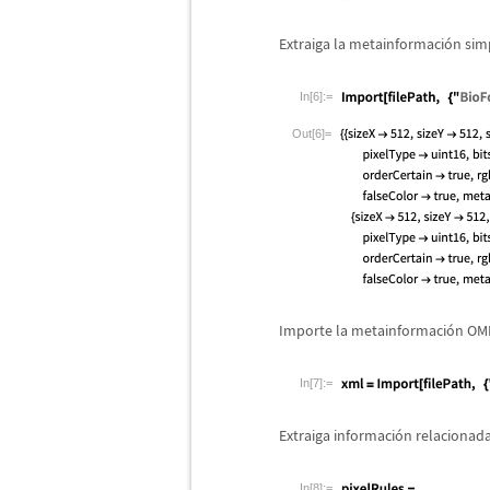
Extraiga la metainformaci
ó
n sim
In[6]:=
Out[6]=
Importe la metainformaci
ó
n OM
In[7]:=
Extraiga informaci
ó
n relacionada
In[8]:=