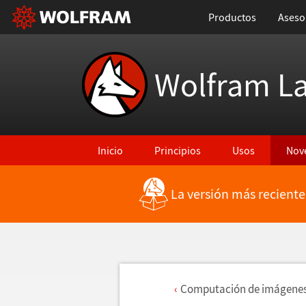
Productos
Aseso
Wolfram L
Inicio
Principios
Usos
Nov
La versión más reciente
Computaci
ó
n de im
á
gene