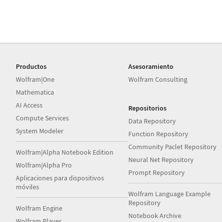
Productos
Asesoramiento
Wolfram|One
Wolfram Consulting
Mathematica
AI Access
Repositorios
Compute Services
Data Repository
System Modeler
Function Repository
Community Paclet Repository
Wolfram|Alpha Notebook Edition
Neural Net Repository
Wolfram|Alpha Pro
Prompt Repository
Aplicaciones para dispositivos
móviles
Wolfram Language Example
Repository
Wolfram Engine
Notebook Archive
Wolfram Player