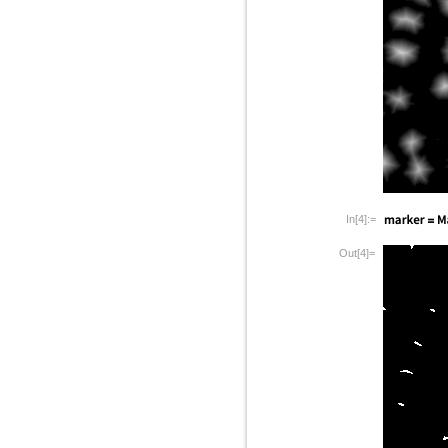
In[4]:=
Out[4]=