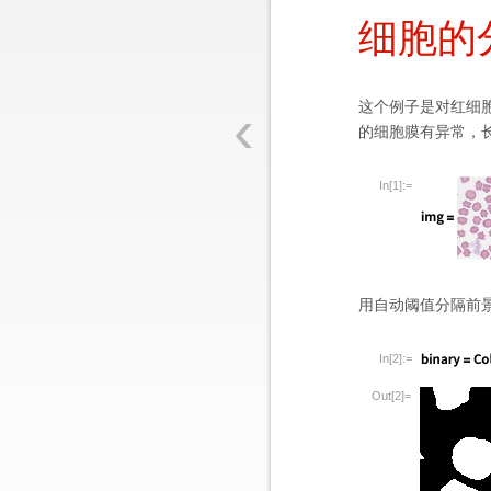
细胞的
‹
这个例子是对红细
的细胞膜有异常，
In[1]:=
用自动阈值分隔前
In[2]:=
Out[2]=