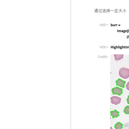
通过选择一定大小
In[8]:=
In[9]:=
Out[9]=