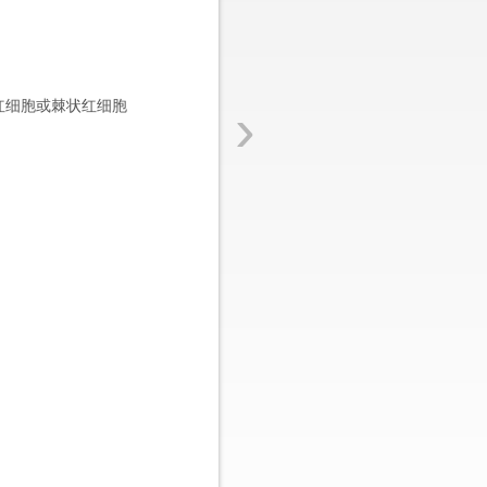
›
红细胞或棘状红细胞