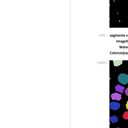
In[5]:=
Out[5]=