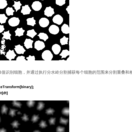
峰值识别细胞，并通过执行分水岭分割捕获每个细胞的范围来分割重叠和