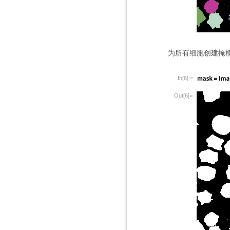
为所有细胞创建掩
In[6]:=
Out[6]=