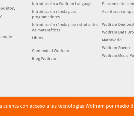
Introducción a Wolfram Language
Pensamiento com
pository
Introducción rápida para
Aventuras comput
y
programadores
Wolfram Demonstr
Introducción rápida para estudiantes
de matemáticas
Wolfram Data Dr
xample
Libros
MathWorld
Wolfram Science
Comunidad Wolfram
Wolfram Media Pu
Blog Wolfram
ya cuenta con acceso a las tecnologías Wolfram por medio de