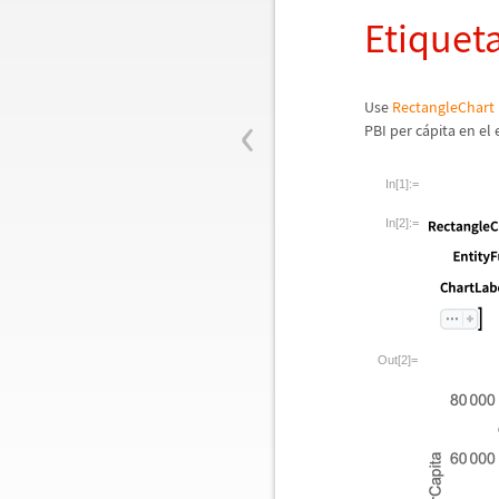
Etiquet
‹
Use
RectangleChart
PBI per c
á
pita en el 
In[1]:=
In[2]:=
Out[2]=