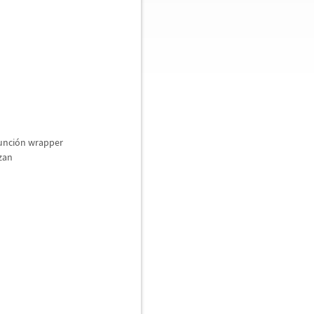
unci
ó
n wrapper
izan