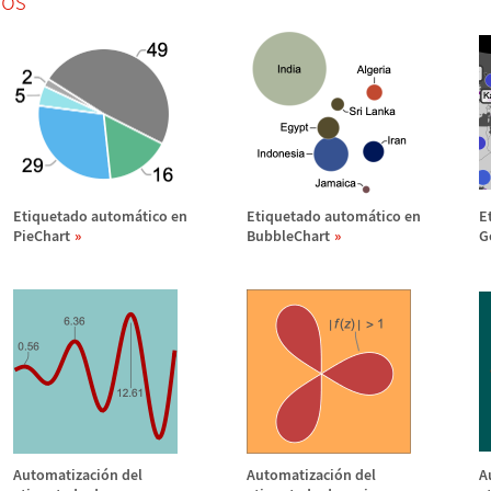
dos
Etiquetado autom
á
tico en
Etiquetado autom
á
tico en
E
PieChart
BubbleChart
G
Automatizaci
ó
n del
Automatizaci
ó
n del
A