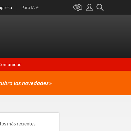
presa
Para IA
Comunidad
cubra las novedades
»
utos más recientes