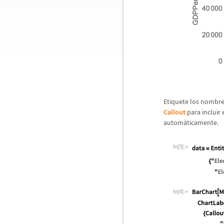
Etiquete los nombre
Callout
para incluir 
autom
á
ticamente.
In[3]:=
In[4]:=