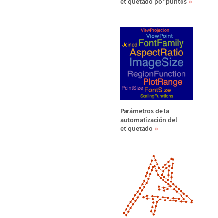
etiquetado por puntos
Par
á
metros de la
automatizaci
ó
n del
etiquetado