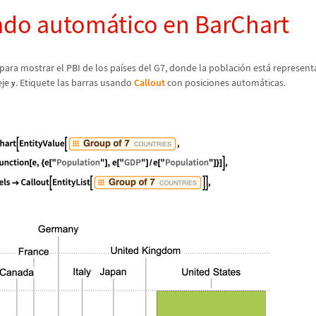
ado autom
á
tico en BarChart
para mostrar el PBI de los pa
í
ses del G7, donde la poblaci
ó
n est
á
representa
eje
. Etiquete las barras usando
Callout
con posiciones autom
á
ticas.