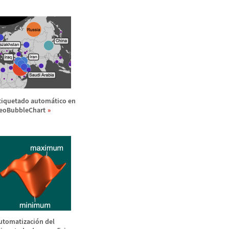
tiquetado autom
á
tico en
eoBubbleChart
utomatizaci
ó
n del