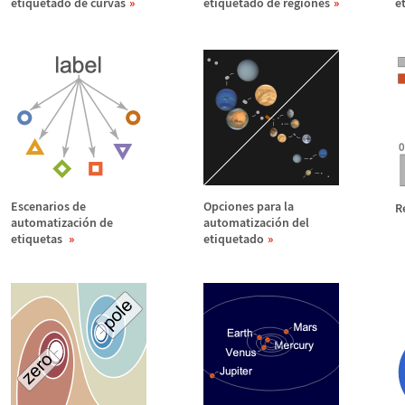
etiquetado de curvas
etiquetado de regiones
e
Escenarios de
Opciones para la
R
automatizaci
ó
n de
automatizaci
ó
n del
etiquetas
etiquetado