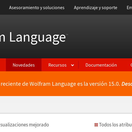
Asesoramiento y soluciones
Aprendizaje y soporte
Em
m Language
™
Novedades
Recursos
Documentación
 reciente de Wolfram Language es la versión 15.0.
Des
isualizaciones mejorado
Todos los atrib