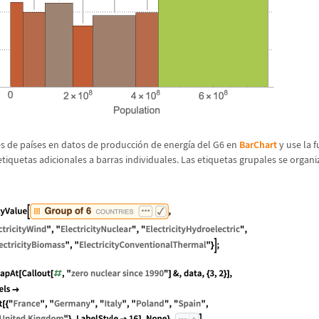
s de pa
í
ses en datos de producci
ó
n de energ
í
a del G6 en
BarChart
y use la f
etiquetas adicionales a barras individuales. Las etiquetas grupales se organ