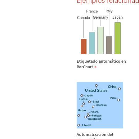
Ejemplos relaciona
Etiquetado autom
á
tico en
BarChart
Automatizaci
ó
n del