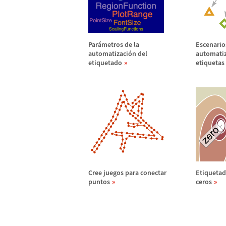
Par
á
metros de la
Escenario
automatizaci
ó
n del
automatiz
etiquetado
etiquetas
Cree juegos para conectar
Etiquetad
puntos
ceros