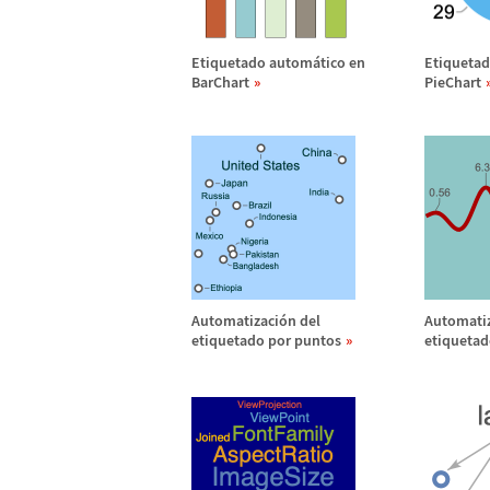
Etiquetado autom
á
tico en
Etiqueta
BarChart
PieChart
Automatizaci
ó
n del
Automatiz
etiquetado por puntos
etiquetad