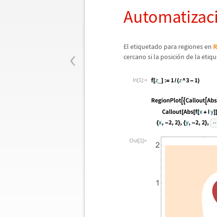
Automatizac
‹
El etiquetado para regiones en
R
cercano si la posici
ó
n de la etiqu
In[1]:=
Out[1]=