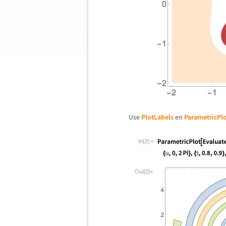
Use
PlotLabels
en
ParametricPl
In[2]:=
Out[2]=