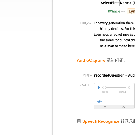
Out[2]=
AudioCapture
录制问题。
In[3]:=
Out[3]=
用
SpeechRecognize
转录录